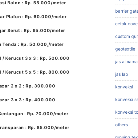
si Balon : Rp. 55.000/meter
barrier gat
r Plafon : Rp. 60.000/meter
cetak cove
ar Serut : Rp. 65.000/meter
custom qu
a Tenda : Rp. 50.000,/meter
geotextile
 / Kerucut 3 x 3 : Rp. 500.000
jas almama
 / Kerucut 5 x 5 : Rp. 800.000
jas lab
azar 2 x 2 : Rp. 300.000
konveksi
konveksi 
azar 3 x 3 : Rp. 400.000
konveksi t
Bentangan : Rp. 70.000/meter
others
ransparan : Rp. 85.000/meter
running tex