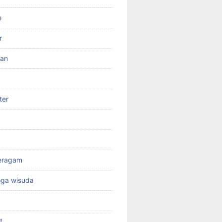
e
r
ran
ter
seragam
oga wisuda
t