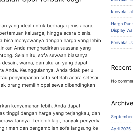
konveksi a
Harga Runn
an yang ideal untuk berbagai jenis acara,
Display W
 pertemuan keluarga, hingga acara bisnis.
a bisa menyewanya dengan harga yang lebih
Konveksi J
kinkan Anda menghadirkan suasana yang
ong. Selain itu, sofa sewaan biasanya
 desain, warna, dan ukuran yang dapat
Recent
a Anda. Keunggulannya, Anda tidak perlu
tau penyimpanan sofa setelah acara selesai.
No commen
nyak orang memilih opsi sewa dibandingkan
Archiv
rkan kenyamanan lebih. Anda dapat
tas tinggi dengan harga yang terjangkau, dan
September
perawatannya. Terlebih lagi, banyak penyedia
giriman dan pengambilan sofa langsung ke
April 2025