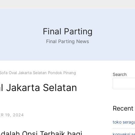
Final Parting
Final Parting News
ofa Oval Jakarta Selatan Pondok Pinang
Search
 Jakarta Selatan
g
Recent
R 19, 2024
toko serag
dalah Opsi Terbaik bagi
konveksi s