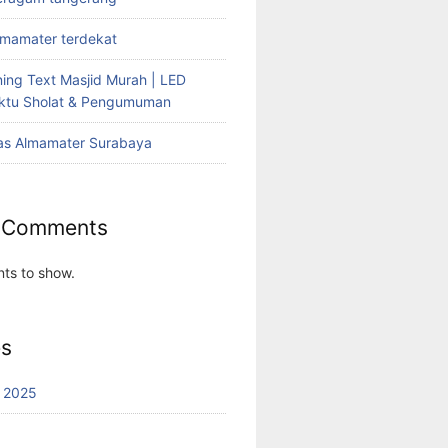
lmamater terdekat
ing Text Masjid Murah | LED
aktu Sholat & Pengumuman
as Almamater Surabaya
 Comments
ts to show.
es
 2025