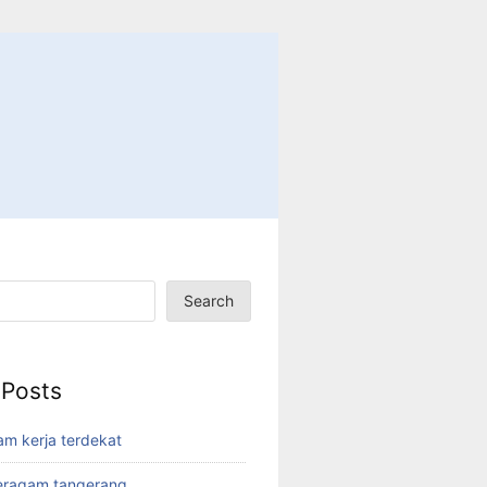
Search
 Posts
am kerja terdekat
eragam tangerang