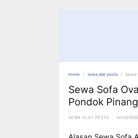
Skip
to
content
Home
sewa alat pesta
Sewa S
Sewa Sofa Oval
Pondok Pinan
SEWA ALAT PESTA
·
NOVEMBE
Alasan Sewa Sofa A