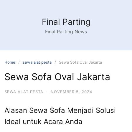
Skip
to
content
Final Parting
Final Parting News
Home
sewa alat pesta
Sewa Sofa Oval Jakarta
Sewa Sofa Oval Jakarta
SEWA ALAT PESTA
·
NOVEMBER 5, 2024
Alasan Sewa Sofa Menjadi Solusi
Ideal untuk Acara Anda