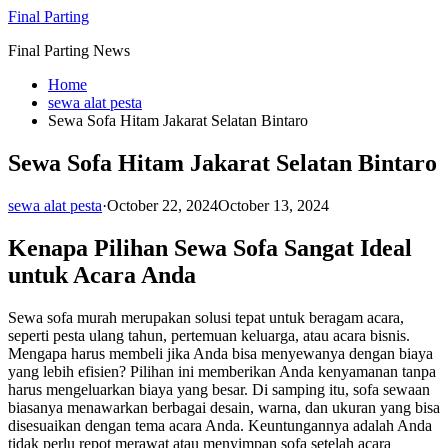
Skip
Final Parting
to
Final Parting News
content
Home
sewa alat pesta
Sewa Sofa Hitam Jakarat Selatan Bintaro
Sewa Sofa Hitam Jakarat Selatan Bintaro
sewa alat pesta
·
October 22, 2024
October 13, 2024
Kenapa Pilihan Sewa Sofa Sangat Ideal
untuk Acara Anda
Sewa sofa murah merupakan solusi tepat untuk beragam acara,
seperti pesta ulang tahun, pertemuan keluarga, atau acara bisnis.
Mengapa harus membeli jika Anda bisa menyewanya dengan biaya
yang lebih efisien? Pilihan ini memberikan Anda kenyamanan tanpa
harus mengeluarkan biaya yang besar. Di samping itu, sofa sewaan
biasanya menawarkan berbagai desain, warna, dan ukuran yang bisa
disesuaikan dengan tema acara Anda. Keuntungannya adalah Anda
tidak perlu repot merawat atau menyimpan sofa setelah acara