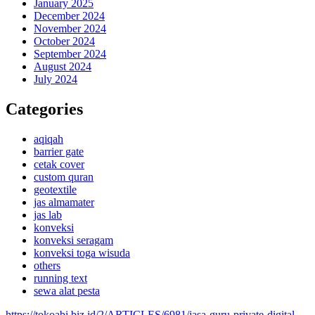
January 2025
December 2024
November 2024
October 2024
September 2024
August 2024
July 2024
Categories
aqiqah
barrier gate
cetak cover
custom quran
geotextile
jas almamater
jas lab
konveksi
konveksi seragam
konveksi toga wisuda
others
running text
sewa alat pesta
https://tokoabi.biz.id/2/ARTICLES/6981/jasa-guru-private-digital-