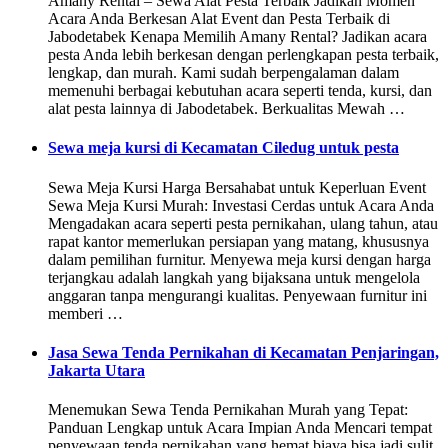
Amany Rental – Sewa Alat Pesta Terbaik Jadikan Momen
Acara Anda Berkesan Alat Event dan Pesta Terbaik di
Jabodetabek Kenapa Memilih Amany Rental? Jadikan acara
pesta Anda lebih berkesan dengan perlengkapan pesta terbaik,
lengkap, dan murah. Kami sudah berpengalaman dalam
memenuhi berbagai kebutuhan acara seperti tenda, kursi, dan
alat pesta lainnya di Jabodetabek. Berkualitas Mewah …
Sewa meja kursi di Kecamatan Ciledug untuk pesta
Sewa Meja Kursi Harga Bersahabat untuk Keperluan Event
Sewa Meja Kursi Murah: Investasi Cerdas untuk Acara Anda
Mengadakan acara seperti pesta pernikahan, ulang tahun, atau
rapat kantor memerlukan persiapan yang matang, khususnya
dalam pemilihan furnitur. Menyewa meja kursi dengan harga
terjangkau adalah langkah yang bijaksana untuk mengelola
anggaran tanpa mengurangi kualitas. Penyewaan furnitur ini
memberi …
Jasa Sewa Tenda Pernikahan di Kecamatan Penjaringan,
Jakarta Utara
Menemukan Sewa Tenda Pernikahan Murah yang Tepat:
Panduan Lengkap untuk Acara Impian Anda Mencari tempat
penyewaan tenda pernikahan yang hemat biaya bisa jadi sulit,