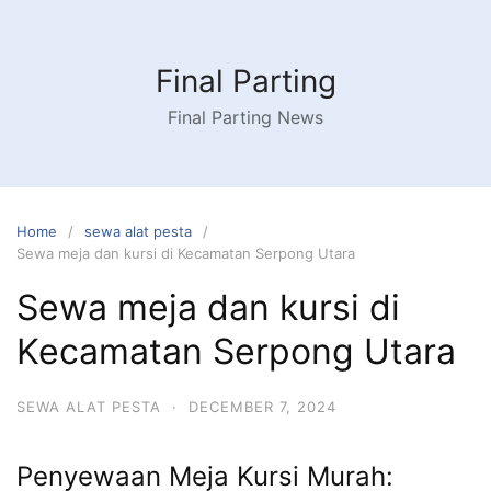
Skip
to
content
Final Parting
Final Parting News
Home
sewa alat pesta
Sewa meja dan kursi di Kecamatan Serpong Utara
Sewa meja dan kursi di
Kecamatan Serpong Utara
SEWA ALAT PESTA
·
DECEMBER 7, 2024
Penyewaan Meja Kursi Murah: