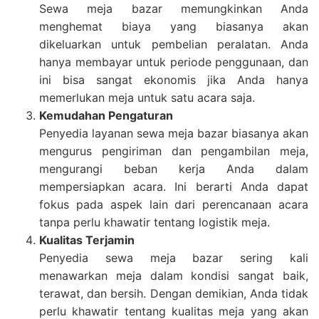
Sewa meja bazar memungkinkan Anda
menghemat biaya yang biasanya akan
dikeluarkan untuk pembelian peralatan. Anda
hanya membayar untuk periode penggunaan, dan
ini bisa sangat ekonomis jika Anda hanya
memerlukan meja untuk satu acara saja.
Kemudahan Pengaturan
Penyedia layanan sewa meja bazar biasanya akan
mengurus pengiriman dan pengambilan meja,
mengurangi beban kerja Anda dalam
mempersiapkan acara. Ini berarti Anda dapat
fokus pada aspek lain dari perencanaan acara
tanpa perlu khawatir tentang logistik meja.
Kualitas Terjamin
Penyedia sewa meja bazar sering kali
menawarkan meja dalam kondisi sangat baik,
terawat, dan bersih. Dengan demikian, Anda tidak
perlu khawatir tentang kualitas meja yang akan