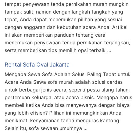
tempat penyewaan tenda pernikahan murah mungkin
tampak sulit, namun dengan langkah-langkah yang
tepat, Anda dapat menemukan pilihan yang sesuai
dengan anggaran dan kebutuhan acara Anda. Artikel
ini akan memberikan panduan tentang cara
menemukan penyewaan tenda pernikahan terjangkau,
serta memberikan tips memilih opsi terbaik …
Rental Sofa Oval Jakarta
Mengapa Sewa Sofa Adalah Solusi Paling Tepat untuk
Acara Anda Sewa sofa murah adalah solusi cerdas
untuk berbagai jenis acara, seperti pesta ulang tahun,
pertemuan keluarga, atau acara bisnis. Mengapa harus
membeli ketika Anda bisa menyewanya dengan biaya
yang lebih efisien? Pilihan ini memungkinkan Anda
menikmati kenyamanan tanpa menguras kantong.
Selain itu, sofa sewaan umumnya …