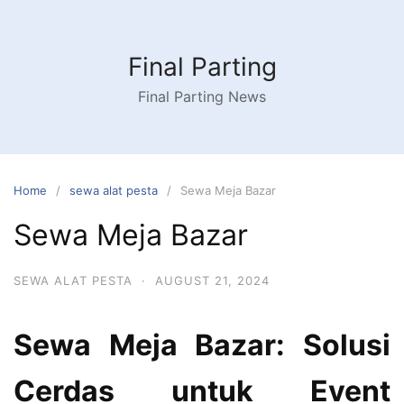
Skip
to
content
Final Parting
Final Parting News
Home
sewa alat pesta
Sewa Meja Bazar
Sewa Meja Bazar
SEWA ALAT PESTA
·
AUGUST 21, 2024
Sewa Meja Bazar: Solusi
Cerdas untuk Event