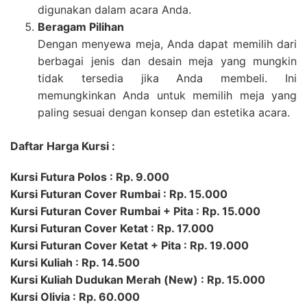
digunakan dalam acara Anda.
Beragam Pilihan
Dengan menyewa meja, Anda dapat memilih dari
berbagai jenis dan desain meja yang mungkin
tidak tersedia jika Anda membeli. Ini
memungkinkan Anda untuk memilih meja yang
paling sesuai dengan konsep dan estetika acara.
Daftar Harga Kursi :
Kursi Futura Polos : Rp. 9.000
Kursi Futuran Cover Rumbai : Rp. 15.000
Kursi Futuran Cover Rumbai + Pita : Rp. 15.000
Kursi Futuran Cover Ketat : Rp. 17.000
Kursi Futuran Cover Ketat + Pita : Rp. 19.000
Kursi Kuliah : Rp. 14.500
Kursi Kuliah Dudukan Merah (New) : Rp. 15.000
Kursi Olivia : Rp. 60.000