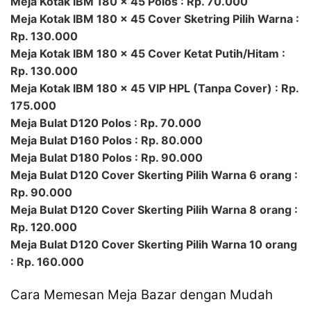
Meja Kotak IBM 180 x 45 Polos : Rp. 70.000
Meja Kotak IBM 180 x 45 Cover Sketring Pilih Warna :
Rp. 130.000
Meja Kotak IBM 180 x 45 Cover Ketat Putih/Hitam :
Rp. 130.000
Meja Kotak IBM 180 x 45 VIP HPL (Tanpa Cover) : Rp.
175.000
Meja Bulat D120 Polos : Rp. 70.000
Meja Bulat D160 Polos : Rp. 80.000
Meja Bulat D180 Polos : Rp. 90.000
Meja Bulat D120 Cover Skerting Pilih Warna 6 orang :
Rp. 90.000
Meja Bulat D120 Cover Skerting Pilih Warna 8 orang :
Rp. 120.000
Meja Bulat D120 Cover Skerting Pilih Warna 10 orang
: Rp. 160.000
Cara Memesan Meja Bazar dengan Mudah