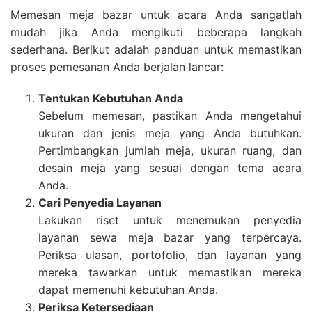
Memesan meja bazar untuk acara Anda sangatlah
mudah jika Anda mengikuti beberapa langkah
sederhana. Berikut adalah panduan untuk memastikan
proses pemesanan Anda berjalan lancar:
Tentukan Kebutuhan Anda
Sebelum memesan, pastikan Anda mengetahui
ukuran dan jenis meja yang Anda butuhkan.
Pertimbangkan jumlah meja, ukuran ruang, dan
desain meja yang sesuai dengan tema acara
Anda.
Cari Penyedia Layanan
Lakukan riset untuk menemukan penyedia
layanan sewa meja bazar yang terpercaya.
Periksa ulasan, portofolio, dan layanan yang
mereka tawarkan untuk memastikan mereka
dapat memenuhi kebutuhan Anda.
Periksa Ketersediaan