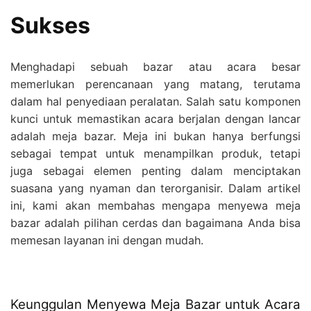
Sukses
Menghadapi sebuah bazar atau acara besar
memerlukan perencanaan yang matang, terutama
dalam hal penyediaan peralatan. Salah satu komponen
kunci untuk memastikan acara berjalan dengan lancar
adalah meja bazar. Meja ini bukan hanya berfungsi
sebagai tempat untuk menampilkan produk, tetapi
juga sebagai elemen penting dalam menciptakan
suasana yang nyaman dan terorganisir. Dalam artikel
ini, kami akan membahas mengapa menyewa meja
bazar adalah pilihan cerdas dan bagaimana Anda bisa
memesan layanan ini dengan mudah.
Keunggulan Menyewa Meja Bazar untuk Acara