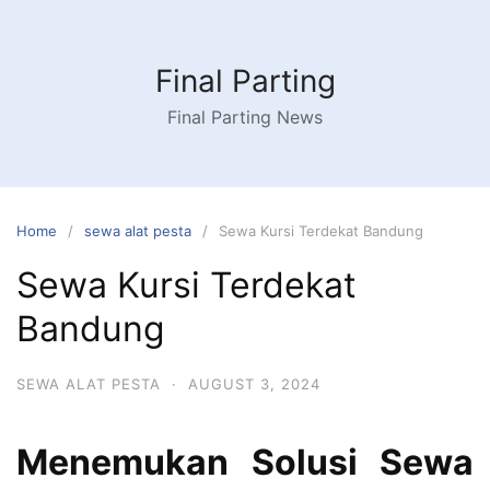
Skip
to
content
Final Parting
Final Parting News
Home
sewa alat pesta
Sewa Kursi Terdekat Bandung
Sewa Kursi Terdekat
Bandung
SEWA ALAT PESTA
·
AUGUST 3, 2024
Menemukan Solusi Sewa