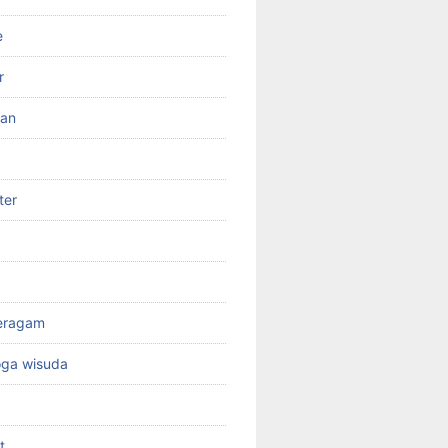
e
r
ran
ter
seragam
oga wisuda
t