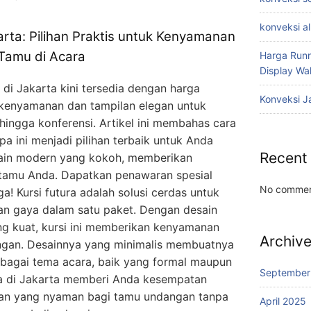
konveksi a
arta: Pilihan Praktis untuk Kenyamanan
Tamu di Acara
Harga Runn
Display W
 di Jakarta kini tersedia dengan harga
Konveksi J
 kenyamanan dan tampilan elegan untuk
a hingga konferensi. Artikel ini membahas cara
a ini menjadi pilihan terbaik untuk Anda
Recent
esain modern yang kokoh, memberikan
tamu Anda. Dapatkan penawaran spesial
No commen
a! Kursi futura adalah solusi cerdas untuk
n gaya dalam satu paket. Dengan desain
ng kuat, kursi ini memberikan kenyamanan
Archiv
ngan. Desainnya yang minimalis membuatnya
agai tema acara, baik yang formal maupun
September
ra di Jakarta memberi Anda kesempatan
an yang nyaman bagi tamu undangan tanpa
April 2025