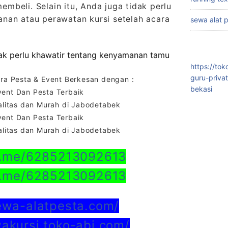
beli. Selain itu, Anda juga tidak perlu
nan atau perawatan kursi setelah acara
sewa alat 
dak perlu khawatir tentang kenyamanan tamu
https://to
guru-priva
a Pesta & Event Berkesan dengan :
bekasi
vent Dan Pesta Terbaik
litas dan Murah di Jabodetabek
vent Dan Pesta Terbaik
litas dan Murah di Jabodetabek
a.me/6285213092613
a.me/6285213092613
sewa-alatpesta.com/
wakursi.toko-abi.com/