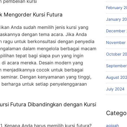
m pembelian kursi
February 2
k Mengorder Kursi Futura
January 2
ikan Anda sudah memilih jenis kursi yang
December 
raskannya dengan tema acara. Jika Anda
 ragu untuk berkonsultasi dengan penyedia
November
engalaman dalam mengelola berbagai macam
October 2
pilihan tepat bagi siapa pun yang ingin
 di acara mereka. Desain modern yang
September
an menjadikannya cocok untuk berbagai
a seminar. Dengan kenyamanan yang tinggi,
August 20
ng berharga untuk setiap penyelenggaraan
July 2024
rsi Futura Dibandingkan dengan Kursi
Catego
1. Kenapa Anda harus memilih kursi futura?
aqiqah