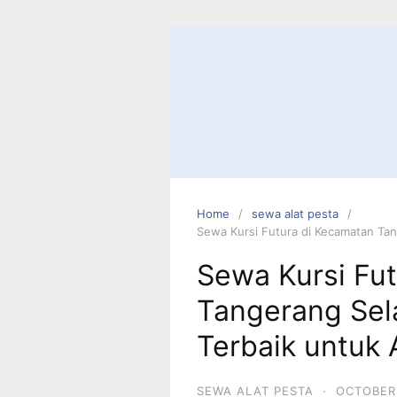
Skip
to
content
Home
sewa alat pesta
Sewa Kursi Futura di Kecamatan Tang
Sewa Kursi Fu
Tangerang Sela
Terbaik untuk 
SEWA ALAT PESTA
·
OCTOBER 