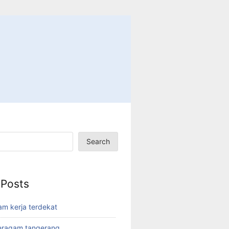
Search
 Posts
am kerja terdekat
eragam tangerang