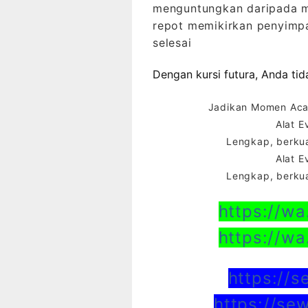
menguntungkan daripada mem
repot memikirkan penyimpa
selesai
Dengan kursi futura, Anda ti
Jadikan Momen Acar
Alat E
Lengkap, berkua
Alat E
Lengkap, berkua
https://w
https://w
https://
https://se