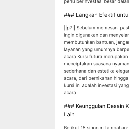
perlu berinvestasi besar dala
### Langkah Efektif untu
||p7|| Sebelum memesan, past
ingin digunakan dan menyela
membutuhkan bantuan, jangan
layanan yang umumnya berp
acara Kursi futura merupakan 
menciptakan suasana nyaman
sederhana dan estetika eleg
acara, dari pernikahan hingg
kursi ini adalah investasi ya
acara
### Keunggulan Desain Ku
Lain
Berikut 15 sinonim tambahan: 