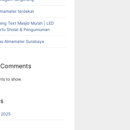
lmamater terdekat
ing Text Masjid Murah | LED
aktu Sholat & Pengumuman
as Almamater Surabaya
 Comments
ts to show.
es
 2025