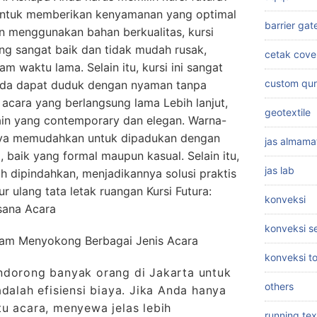
g untuk memberikan kenyamanan yang optimal
barrier gat
n menggunakan bahan berkualitas, kursi
ang sangat baik dan tidak mudah rusak,
cetak cove
m waktu lama. Selain itu, kursi ini sangat
custom qu
nda dapat duduk dengan nyaman tanpa
acara yang berlangsung lama Lebih lanjut,
geotextile
ain yang contemporary dan elegan. Warna-
nya memudahkan untuk dipadukan dengan
jas almama
 baik yang formal maupun kasual. Selain itu,
jas lab
ah dipindahkan, menjadikannya solusi praktis
 ulang tata letak ruangan Kursi Futura:
konveksi
asana Acara
konveksi 
alam Menyokong Berbagai Jenis Acara
konveksi t
ndorong banyak orang di Jakarta untuk
others
adalah efisiensi biaya. Jika Anda hanya
u acara, menyewa jelas lebih
running tex