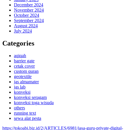
December 2024
November 2024
October 2024
September 2024
August 2024
July 2024
Categories
aqiqah
barrier gate
cetak cover
custom quran
geotextile
jas almamater
jas lab
konveksi
konveksi seragam
konveksi toga wisuda
others
running text
sewa alat pesta
https://tokoabi.biz.id/2/ARTICLES/6981/jasa-guru-private-digital-