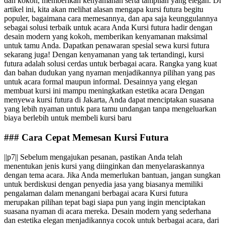
dan kokoh, memberikan kenyamanan serta tampilan yang elegan. Di
artikel ini, kita akan melihat alasan mengapa kursi futura begitu
populer, bagaimana cara memesannya, dan apa saja keunggulannya
sebagai solusi terbaik untuk acara Anda Kursi futura hadir dengan
desain modern yang kokoh, memberikan kenyamanan maksimal
untuk tamu Anda. Dapatkan penawaran spesial sewa kursi futura
sekarang juga! Dengan kenyamanan yang tak tertandingi, kursi
futura adalah solusi cerdas untuk berbagai acara. Rangka yang kuat
dan bahan dudukan yang nyaman menjadikannya pilihan yang pas
untuk acara formal maupun informal. Desainnya yang elegan
membuat kursi ini mampu meningkatkan estetika acara Dengan
menyewa kursi futura di Jakarta, Anda dapat menciptakan suasana
yang lebih nyaman untuk para tamu undangan tanpa mengeluarkan
biaya berlebih untuk membeli kursi baru
### Cara Cepat Memesan Kursi Futura
||p7|| Sebelum mengajukan pesanan, pastikan Anda telah
menentukan jenis kursi yang diinginkan dan menyelaraskannya
dengan tema acara. Jika Anda memerlukan bantuan, jangan sungkan
untuk berdiskusi dengan penyedia jasa yang biasanya memiliki
pengalaman dalam menangani berbagai acara Kursi futura
merupakan pilihan tepat bagi siapa pun yang ingin menciptakan
suasana nyaman di acara mereka. Desain modern yang sederhana
dan estetika elegan menjadikannya cocok untuk berbagai acara, dari