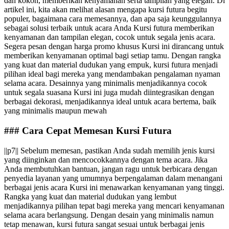
dan kokoh, memberikan kenyamanan serta tampilan yang elegan. Di
artikel ini, kita akan melihat alasan mengapa kursi futura begitu
populer, bagaimana cara memesannya, dan apa saja keunggulannya
sebagai solusi terbaik untuk acara Anda Kursi futura memberikan
kenyamanan dan tampilan elegan, cocok untuk segala jenis acara.
Segera pesan dengan harga promo khusus Kursi ini dirancang untuk
memberikan kenyamanan optimal bagi setiap tamu. Dengan rangka
yang kuat dan material dudukan yang empuk, kursi futura menjadi
pilihan ideal bagi mereka yang mendambakan pengalaman nyaman
selama acara. Desainnya yang minimalis menjadikannya cocok
untuk segala suasana Kursi ini juga mudah diintegrasikan dengan
berbagai dekorasi, menjadikannya ideal untuk acara bertema, baik
yang minimalis maupun mewah
### Cara Cepat Memesan Kursi Futura
||p7|| Sebelum memesan, pastikan Anda sudah memilih jenis kursi
yang diinginkan dan mencocokkannya dengan tema acara. Jika
Anda membutuhkan bantuan, jangan ragu untuk berbicara dengan
penyedia layanan yang umumnya berpengalaman dalam menangani
berbagai jenis acara Kursi ini menawarkan kenyamanan yang tinggi.
Rangka yang kuat dan material dudukan yang lembut
menjadikannya pilihan tepat bagi mereka yang mencari kenyamanan
selama acara berlangsung. Dengan desain yang minimalis namun
tetap menawan, kursi futura sangat sesuai untuk berbagai jenis