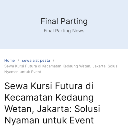
Skip
to
content
Final Parting
Final Parting News
Home
sewa alat pesta
Sewa Kursi Futura di Kecamatan Kedaung Wetan, Jakarta: Solusi
Nyaman untuk Event
Sewa Kursi Futura di
Kecamatan Kedaung
Wetan, Jakarta: Solusi
Nyaman untuk Event