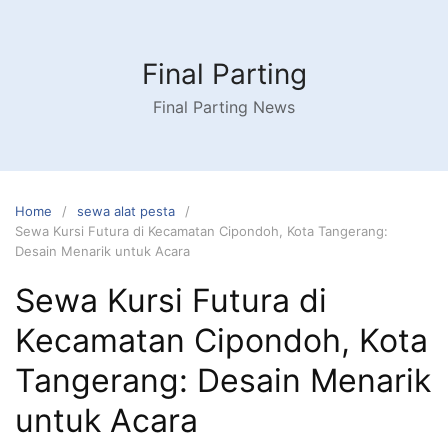
Skip
to
content
Final Parting
Final Parting News
Home
sewa alat pesta
Sewa Kursi Futura di Kecamatan Cipondoh, Kota Tangerang:
Desain Menarik untuk Acara
Sewa Kursi Futura di
Kecamatan Cipondoh, Kota
Tangerang: Desain Menarik
untuk Acara