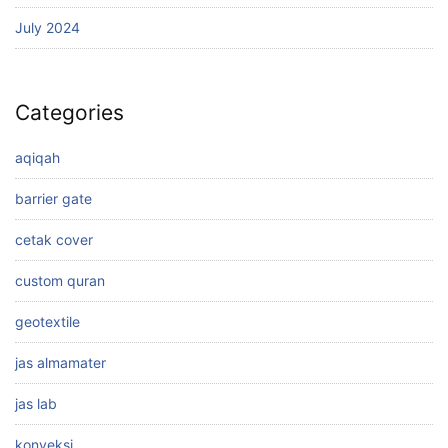
July 2024
Categories
aqiqah
barrier gate
cetak cover
custom quran
geotextile
jas almamater
jas lab
konveksi