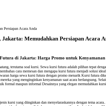
an Persiapan Acara Anda
, Jakarta: Memudahkan Persiapan Acara 
 Futura di Jakarta: Harga Promo untuk Kenyamana
ang, terutama soal kursi. Sewa kursi futura adalah pilihan tepat deng
embahas cara memesan dan mengapa kursi futura menjadi solusi ideal u
aran harga sewa kursi futura dengan promo menarik Kursi futura di
mereka yang menginginkan kenyamanan saat acara berlangsung. Selain it
, baik formal maupun informal Desainnya yang elegan memudahkan kursi
 jenis kursi yang diinginkan dan menyelaraskannya dengan tema acara.