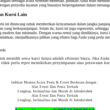
angani berbagai acara Sebelum memesan, pastikan Anda telah memilih 
 dengan penyedia layanan yang biasanya berpengalaman dalam menangan
an Kursi Lain
si ini dirancang untuk memberikan kenyamanan dalam jangka panjang.
aan yang berkepanjangan. Selain itu, kursi ini juga ergonomis, sehin
ng modern dan minimalis. Dengan warna netral yang dimilikinya, kursi 
pindahkan, menjadikannya pilihan yang efisien bagi Anda yang perlu men
rbeda
uk memilih sewa kursi futura adalah efisiensi biaya. Jika And
tidak perlu repot memikirkan penyimpanan atau perawatan kursi
Jadikan Momen Acara Pesta & Event Berkesan dengan :
Alat Event Dan Pesta Terbaik
Lengkap, berkualitas dan Murah di Jabodetabek
Alat Event Dan Pesta Terbaik
Lengkap, berkualitas dan Murah di Jabodetabek