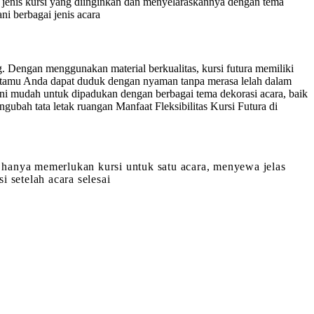
jenis kursi yang diinginkan dan menyelaraskannya dengan tema
i berbagai jenis acara
 Dengan menggunakan material berkualitas, kursi futura memiliki
gga tamu Anda dapat duduk dengan nyaman tanpa merasa lelah dalam
ini mudah untuk dipadukan dengan berbagai tema dekorasi acara, baik
gubah tata letak ruangan Manfaat Fleksibilitas Kursi Futura di
a hanya memerlukan kursi untuk satu acara, menyewa jelas
 setelah acara selesai