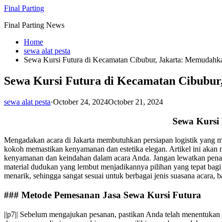
Skip
Final Parting
to
Final Parting News
content
Home
sewa alat pesta
Sewa Kursi Futura di Kecamatan Cibubur, Jakarta: Memudahk
Sewa Kursi Futura di Kecamatan Cibubur
sewa alat pesta
·
October 24, 2024
October 21, 2024
Sewa Kursi
Mengadakan acara di Jakarta membutuhkan persiapan logistik yang mat
kokoh memastikan kenyamanan dan estetika elegan. Artikel ini akan m
kenyamanan dan keindahan dalam acara Anda. Jangan lewatkan penaw
material dudukan yang lembut menjadikannya pilihan yang tepat bagi 
menarik, sehingga sangat sesuai untuk berbagai jenis suasana acara
### Metode Pemesanan Jasa Sewa Kursi Futura
||p7|| Sebelum mengajukan pesanan, pastikan Anda telah menentukan