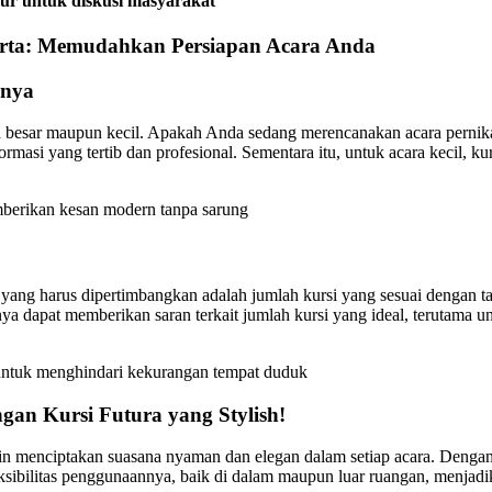
mur untuk diskusi masyarakat
karta: Memudahkan Persiapan Acara Anda
nnya
ala besar maupun kecil. Apakah Anda sedang merencanakan acara pernikaha
ormasi yang tertib dan profesional. Sementara itu, untuk acara kecil, k
mberikan kesan modern tanpa sarung
 yang harus dipertimbangkan adalah jumlah kursi yang sesuai dengan 
a dapat memberikan saran terkait jumlah kursi yang ideal, terutama 
 untuk menghindari kekurangan tempat duduk
an Kursi Futura yang Stylish!
gin menciptakan suasana nyaman dan elegan dalam setiap acara. Dengan 
sibilitas penggunaannya, baik di dalam maupun luar ruangan, menjadika