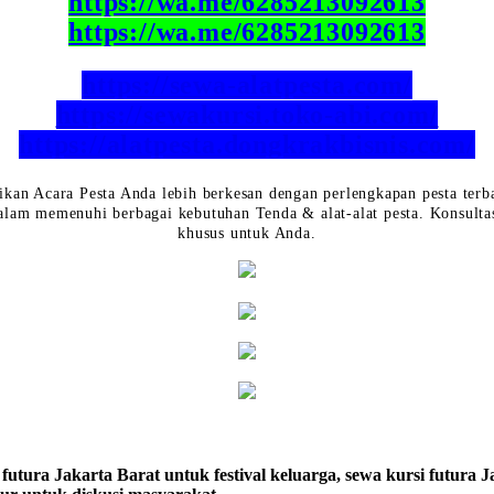
https://wa.me/6285213092613
https://wa.me/6285213092613
https://sewa-alatpesta.com/
https://sewakursi.toko-abi.com/
https://alatpesta.dongkrakbisnis.com/
ikan Acara Pesta Anda lebih berkesan dengan perlengkapan pesta terb
lam memenuhi berbagai kebutuhan Tenda & alat-alat pesta. Konsulta
khusus untuk Anda.
 futura Jakarta Barat untuk festival keluarga, sewa kursi futura 