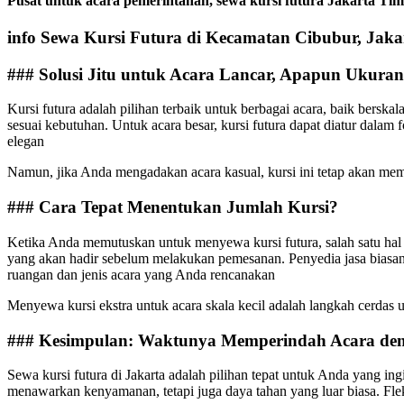
Pusat untuk acara pemerintahan, sewa kursi futura Jakarta Ti
info Sewa Kursi Futura di Kecamatan Cibubur, Ja
### Solusi Jitu untuk Acara Lancar, Apapun Ukura
Kursi futura adalah pilihan terbaik untuk berbagai acara, baik bersk
sesuai kebutuhan. Untuk acara besar, kursi futura dapat diatur dalam f
elegan
Namun, jika Anda mengadakan acara kasual, kursi ini tetap akan me
### Cara Tepat Menentukan Jumlah Kursi?
Ketika Anda memutuskan untuk menyewa kursi futura, salah satu hal
yang akan hadir sebelum melakukan pemesanan. Penyedia jasa biasany
ruangan dan jenis acara yang Anda rencanakan
Menyewa kursi ekstra untuk acara skala kecil adalah langkah cerdas
### Kesimpulan: Waktunya Memperindah Acara deng
Sewa kursi futura di Jakarta adalah pilihan tepat untuk Anda yang in
menawarkan kenyamanan, tetapi juga daya tahan yang luar biasa. Flek