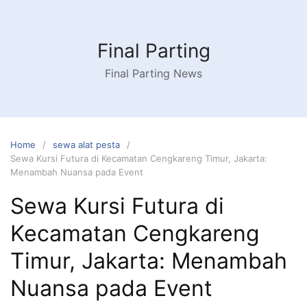
Skip
to
content
Final Parting
Final Parting News
Home
sewa alat pesta
Sewa Kursi Futura di Kecamatan Cengkareng Timur, Jakarta:
Menambah Nuansa pada Event
Sewa Kursi Futura di
Kecamatan Cengkareng
Timur, Jakarta: Menambah
Nuansa pada Event