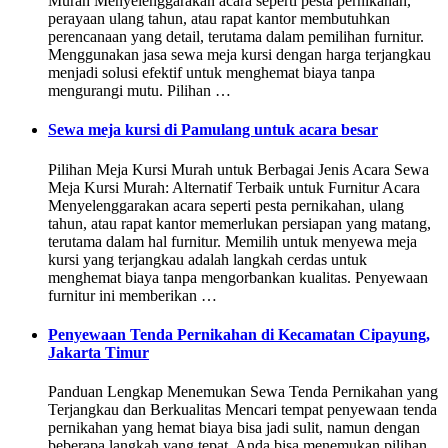
Murah Menyelenggarakan acara seperti pesta pernikahan,
perayaan ulang tahun, atau rapat kantor membutuhkan
perencanaan yang detail, terutama dalam pemilihan furnitur.
Menggunakan jasa sewa meja kursi dengan harga terjangkau
menjadi solusi efektif untuk menghemat biaya tanpa
mengurangi mutu. Pilihan …
Sewa meja kursi di Pamulang untuk acara besar
Pilihan Meja Kursi Murah untuk Berbagai Jenis Acara Sewa
Meja Kursi Murah: Alternatif Terbaik untuk Furnitur Acara
Menyelenggarakan acara seperti pesta pernikahan, ulang
tahun, atau rapat kantor memerlukan persiapan yang matang,
terutama dalam hal furnitur. Memilih untuk menyewa meja
kursi yang terjangkau adalah langkah cerdas untuk
menghemat biaya tanpa mengorbankan kualitas. Penyewaan
furnitur ini memberikan …
Penyewaan Tenda Pernikahan di Kecamatan Cipayung,
Jakarta Timur
Panduan Lengkap Menemukan Sewa Tenda Pernikahan yang
Terjangkau dan Berkualitas Mencari tempat penyewaan tenda
pernikahan yang hemat biaya bisa jadi sulit, namun dengan
beberapa langkah yang tepat, Anda bisa menemukan pilihan