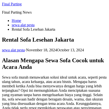
Skip
Final Parting
to
Final Parting News
content
Home
sewa alat pesta
Rental Sofa Lesehan Jakarta
Rental Sofa Lesehan Jakarta
sewa alat pesta
·
November 18, 2024
October 13, 2024
Alasan Mengapa Sewa Sofa Cocok untuk
Acara Anda
Sewa sofa murah menawarkan solusi ideal untuk acara, seperti pesta
ulang tahun, acara keluarga, atau acara bisnis. Mengapa harus
membeli ketika Anda bisa menyewanya dengan harga yang lebih
terjangkau? Opsi ini memungkinkan Anda menciptakan suasana
yang nyaman tanpa harus mengeluarkan biaya yang tinggi. Selain
itu, sofa sewaan hadir dengan beragam desain, warna, dan ukuran
yang bisa disesuaikan dengan tema acara Anda. Keunggulannya,
Anda tidak perlu repot memikirkan perawatan atau penyimpanan