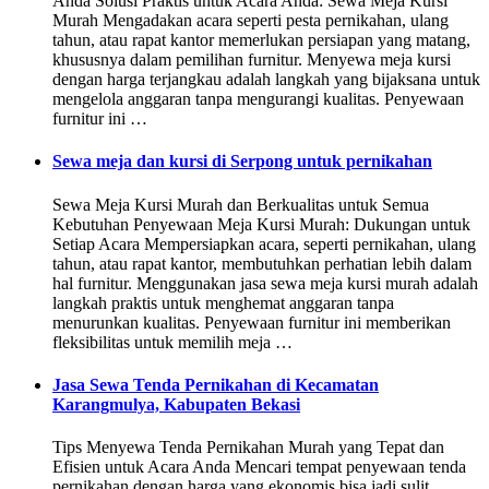
Anda Solusi Praktis untuk Acara Anda: Sewa Meja Kursi
Murah Mengadakan acara seperti pesta pernikahan, ulang
tahun, atau rapat kantor memerlukan persiapan yang matang,
khususnya dalam pemilihan furnitur. Menyewa meja kursi
dengan harga terjangkau adalah langkah yang bijaksana untuk
mengelola anggaran tanpa mengurangi kualitas. Penyewaan
furnitur ini …
Sewa meja dan kursi di Serpong untuk pernikahan
Sewa Meja Kursi Murah dan Berkualitas untuk Semua
Kebutuhan Penyewaan Meja Kursi Murah: Dukungan untuk
Setiap Acara Mempersiapkan acara, seperti pernikahan, ulang
tahun, atau rapat kantor, membutuhkan perhatian lebih dalam
hal furnitur. Menggunakan jasa sewa meja kursi murah adalah
langkah praktis untuk menghemat anggaran tanpa
menurunkan kualitas. Penyewaan furnitur ini memberikan
fleksibilitas untuk memilih meja …
Jasa Sewa Tenda Pernikahan di Kecamatan
Karangmulya, Kabupaten Bekasi
Tips Menyewa Tenda Pernikahan Murah yang Tepat dan
Efisien untuk Acara Anda Mencari tempat penyewaan tenda
pernikahan dengan harga yang ekonomis bisa jadi sulit,