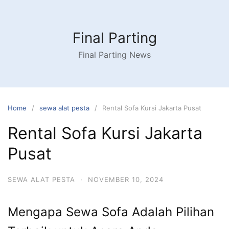
Skip
to
content
Final Parting
Final Parting News
Home
sewa alat pesta
Rental Sofa Kursi Jakarta Pusat
Rental Sofa Kursi Jakarta
Pusat
SEWA ALAT PESTA
·
NOVEMBER 10, 2024
Mengapa Sewa Sofa Adalah Pilihan