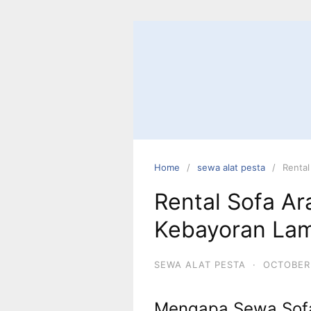
Skip
to
content
Home
sewa alat pesta
Rental
Rental Sofa Ar
Kebayoran La
SEWA ALAT PESTA
·
OCTOBER 
Mengapa Sewa Sofa 