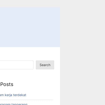
Search
 Posts
am kerja terdekat
eragam tangerang