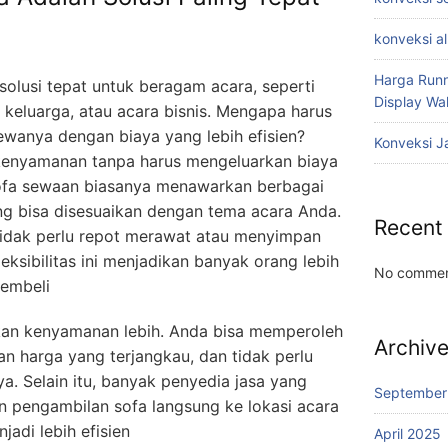
konveksi a
Harga Runn
olusi tepat untuk beragam acara, seperti
Display W
 keluarga, atau acara bisnis. Mengapa harus
wanya dengan biaya yang lebih efisien?
Konveksi J
 kenyamanan tanpa harus mengeluarkan biaya
 sofa sewaan biasanya menawarkan berbagai
ng bisa disesuaikan dengan tema acara Anda.
Recent
idak perlu repot merawat atau menyimpan
leksibilitas ini menjadikan banyak orang lebih
No commen
embeli
an kenyamanan lebih. Anda bisa memperoleh
Archiv
gan harga yang terjangkau, dan tidak perlu
a. Selain itu, banyak penyedia jasa yang
September
 pengambilan sofa langsung ke lokasi acara
adi lebih efisien
April 2025