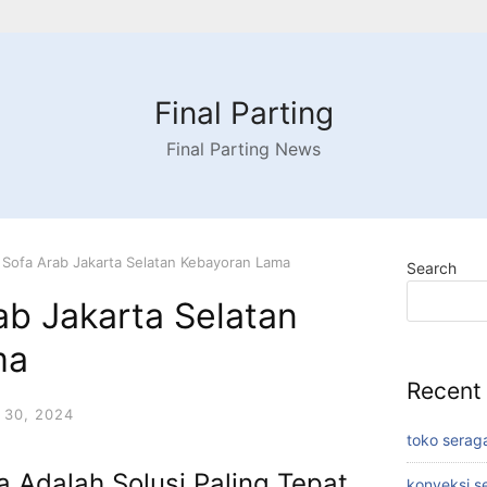
Final Parting
Final Parting News
 Sofa Arab Jakarta Selatan Kebayoran Lama
Search
ab Jakarta Selatan
ma
Recent
30, 2024
toko serag
Adalah Solusi Paling Tepat
konveksi s