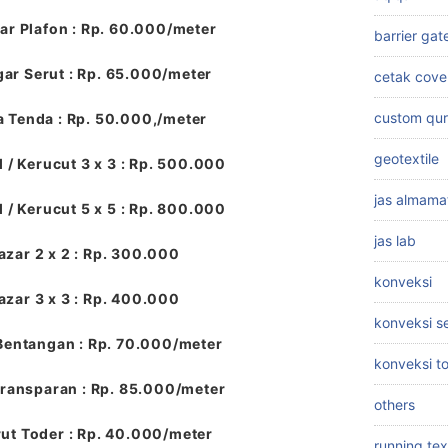
r Plafon : Rp. 60.000/meter
barrier gat
ar Serut : Rp. 65.000/meter
cetak cove
custom qu
a Tenda : Rp. 50.000,/meter
geotextile
 / Kerucut 3 x 3 : Rp. 500.000
jas almama
 / Kerucut 5 x 5 : Rp. 800.000
jas lab
azar 2 x 2 : Rp. 300.000
konveksi
azar 3 x 3 : Rp. 400.000
konveksi 
Bentangan : Rp. 70.000/meter
konveksi t
ransparan : Rp. 85.000/meter
others
ut Toder : Rp. 40.000/meter
running tex