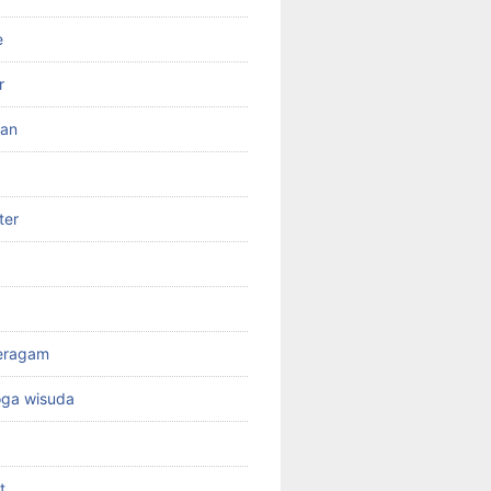
e
r
ran
ter
seragam
oga wisuda
t