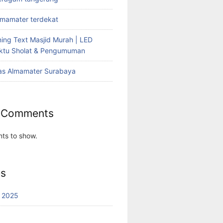
lmamater terdekat
ing Text Masjid Murah | LED
aktu Sholat & Pengumuman
as Almamater Surabaya
 Comments
ts to show.
es
 2025