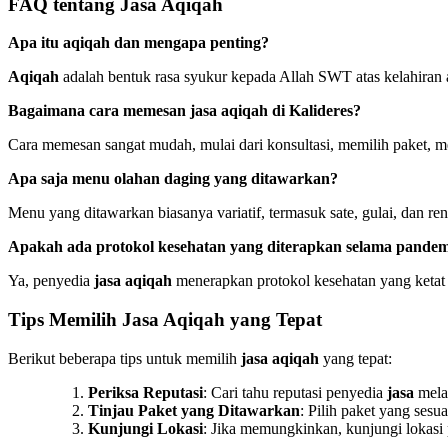
FAQ tentang Jasa Aqiqah
Apa itu aqiqah dan mengapa penting?
Aqiqah
adalah bentuk rasa syukur kepada Allah SWT atas kelahiran 
Bagaimana cara memesan jasa aqiqah di Kalideres?
Cara memesan sangat mudah, mulai dari konsultasi, memilih paket,
Apa saja menu olahan daging yang ditawarkan?
Menu yang ditawarkan biasanya variatif, termasuk sate, gulai, dan re
Apakah ada protokol kesehatan yang diterapkan selama pande
Ya, penyedia
jasa aqiqah
menerapkan protokol kesehatan yang ketat
Tips Memilih Jasa Aqiqah yang Tepat
Berikut beberapa tips untuk memilih
jasa aqiqah
yang tepat:
Periksa Reputasi
: Cari tahu reputasi penyedia
jasa
melal
Tinjau Paket yang Ditawarkan
: Pilih paket yang ses
Kunjungi Lokasi
: Jika memungkinkan, kunjungi lokasi