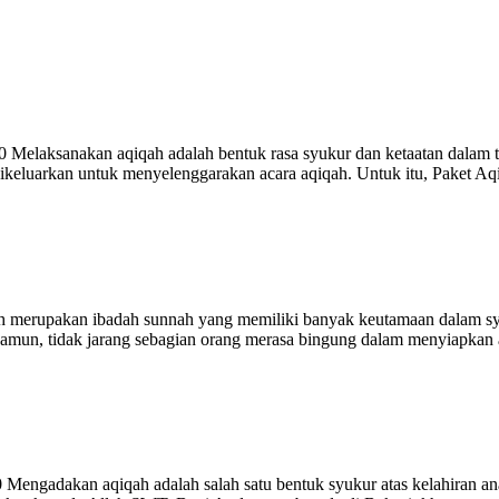
elaksanakan aqiqah adalah bentuk rasa syukur dan ketaatan dalam tra
eluarkan untuk menyelenggarakan acara aqiqah. Untuk itu, Paket Aqiq
 merupakan ibadah sunnah yang memiliki banyak keutamaan dalam syar
Namun, tidak jarang sebagian orang merasa bingung dalam menyiapkan ac
gadakan aqiqah adalah salah satu bentuk syukur atas kelahiran anak 