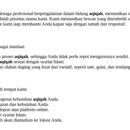
ri tenaga profesional berpengalaman dalam bidang
aqiqah
, memastikan se
alah prioritas utama kami. Kami memastikan hewan yang disembelih se
ce kami siap membantu Anda kapan saja dengan ramah dan responsif.
agai manfaat:
a proses
aqiqah
, sehingga Anda tidak perlu repot mengurusnya sendiri.
aqiqah
sesuai dengan syariat Islam.
lahan daging yang lezat dan variatif, seperti sate, gulai, dan rendang
i tempat kami:
engenai kebutuhan
aqiqah
Anda.
garan dan kebutuhan Anda.
epon atau platform online.
 syariat Islam.
ah akan diantarkan ke lokasi Anda.