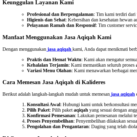
Keunggulan Layanan Kami
Profesional dan Berpengalaman
: Tim kami terdiri da
Higienis dan Sehat
: Kebersihan dan kesehatan hewan ad
Pelayanan Ramah dan Responsif
: Tim customer servi
Manfaat Menggunakan Jasa Aqiqah Kami
Dengan menggunakan
jasa aqiqah
kami, Anda dapat menikmati berb
Praktis dan Hemat Waktu
: Kami akan mengatur semu
Kehalalan Terjamin
: Kami memastikan seluruh proses
Variasi Menu Olahan
: Kami menawarkan berbagai menu o
Cara Memesan Jasa Aqiqah di Kalideres
Berikut adalah langkah-langkah mudah untuk memesan
jasa aqiqah
d
Konsultasi Awal
: Hubungi kami untuk berkonsultasi m
Pilih Paket
: Pilih paket
aqiqah
yang sesuai dengan ang
Konfirmasi Pemesanan
: Lakukan pemesanan melalui tel
Proses Penyembelihan
: Penyembelihan dilakukan sesuai
Pengolahan dan Pengantaran
: Daging yang telah diol