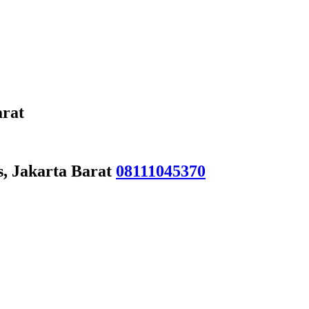
arat
s, Jakarta Barat
08111045370