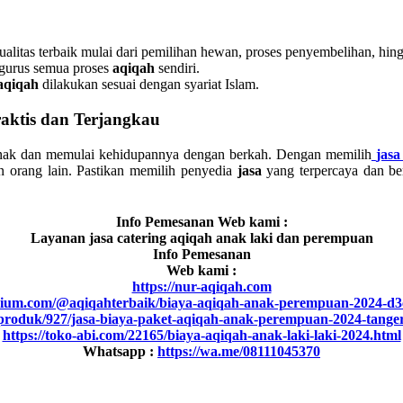
litas terbaik mulai dari pemilihan hewan, proses penyembelihan, hin
ngurus semua proses
aqiqah
sendiri.
aqiqah
dilakukan sesuai dengan syariat Islam.
raktis dan Terjangkau
anak dan memulai kehidupannya dengan berkah. Dengan memilih
jasa
 orang lain. Pastikan memilih penyedia
jasa
yang terpercaya dan be
Info Pemesanan Web kami :
Layanan jasa catering aqiqah anak laki dan perempuan
Info Pemesanan
Web kami :
https://nur-aqiqah.com
dium.com/@aqiqahterbaik/biaya-aqiqah-anak-perempuan-2024-d
id/produk/927/jasa-biaya-paket-aqiqah-anak-perempuan-2024-tanger
https://toko-abi.com/22165/biaya-aqiqah-anak-laki-laki-2024.html
Whatsapp :
https://wa.me/08111045370