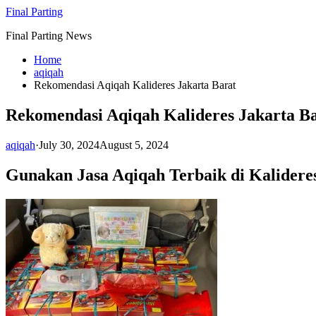
Skip
Final Parting
to
Final Parting News
content
Home
aqiqah
Rekomendasi Aqiqah Kalideres Jakarta Barat
Rekomendasi Aqiqah Kalideres Jakarta B
aqiqah
·
July 30, 2024
August 5, 2024
Gunakan Jasa Aqiqah Terbaik di Kalidere