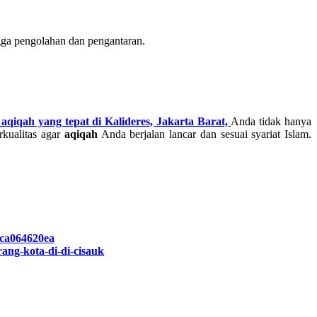
gga pengolahan dan pengantaran.
 aqiqah yang tepat di Kalideres, Jakarta Barat,
Anda tidak hanya
rkualitas agar
aqiqah
Anda berjalan lancar dan sesuai syariat Islam.
3ca064620ea
ang-kota-di-di-cisauk