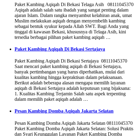
Paket Kambing Aqiqah Di Bekasi Telaga Asih 08111045370
Aqiqah adalah salah satu ibadah yang sangat penting dalam
ajaran Islam. Dalam rangka menyambut kelahiran anak, umat
Muslim melakukan aqiqah dengan menyembelih kambing
sebagai bentuk syukur kepada Allah SWT. Bagi Anda yang
tinggal di kawasan Bekasi, khususnya di Telaga Asih, kini
tersedia berbagai pilihan paket kambing aqiqah …
Paket Kambing Aqiqah Di Bekasi Sertajaya
Paket Kambing Aqiqah Di Bekasi Sertajaya 08111045370
Saat mencari paket kambing aqiqah di Bekasi Sertajaya,
banyak pertimbangan yang harus diperhatikan, mulai dari
kualitas kambing hingga kepraktisan dalam pelaksanaan.
Berikut adalah beberapa alasan mengapa memilih layanan
aqiqah di Bekasi Sertajaya adalah keputusan yang bijaksana:
1. Kualitas Kambing Terjamin Salah satu aspek terpenting
dalam memilih paket aqiqah adalah …
Pesan Kambing Domba Aqiqah Jakarta Selatan
Pesan Kambing Domba Aqiqah Jakarta Selatan 08111045370
Paket Kambing Domba Aqiqah Jakarta Selatan: Solusi Praktis
dan Syari Keunggulan Layanan Paket Kambing Domba