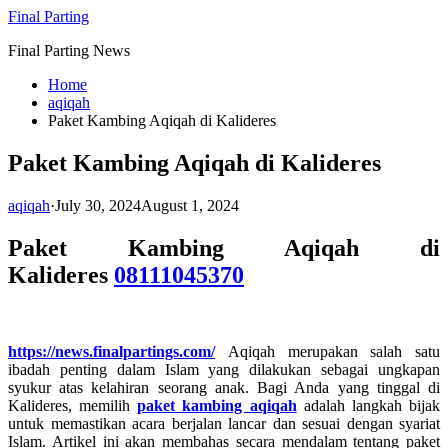
Skip
Final Parting
to
Final Parting News
content
Home
aqiqah
Paket Kambing Aqiqah di Kalideres
Paket Kambing Aqiqah di Kalideres
aqiqah
·
July 30, 2024
August 1, 2024
Paket Kambing Aqiqah di
Kalideres
08111045370
https://news.finalpartings.com/
Aqiqah merupakan salah satu
ibadah penting dalam Islam yang dilakukan sebagai ungkapan
syukur atas kelahiran seorang anak. Bagi Anda yang tinggal di
Kalideres, memilih
paket kambing aqiqah
adalah langkah bijak
untuk memastikan acara berjalan lancar dan sesuai dengan syariat
Islam. Artikel ini akan membahas secara mendalam tentang paket