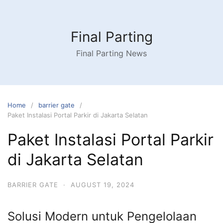
Skip
to
content
Final Parting
Final Parting News
Home
barrier gate
Paket Instalasi Portal Parkir di Jakarta Selatan
Paket Instalasi Portal Parkir
di Jakarta Selatan
BARRIER GATE
·
AUGUST 19, 2024
Solusi Modern untuk Pengelolaan