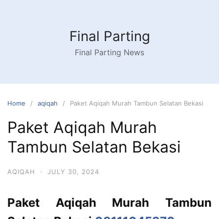
Skip
to
content
Final Parting
Final Parting News
Home
aqiqah
Paket Aqiqah Murah Tambun Selatan Bekasi
Paket Aqiqah Murah
Tambun Selatan Bekasi
AQIQAH
·
JULY 30, 2024
Paket Aqiqah Murah Tambun