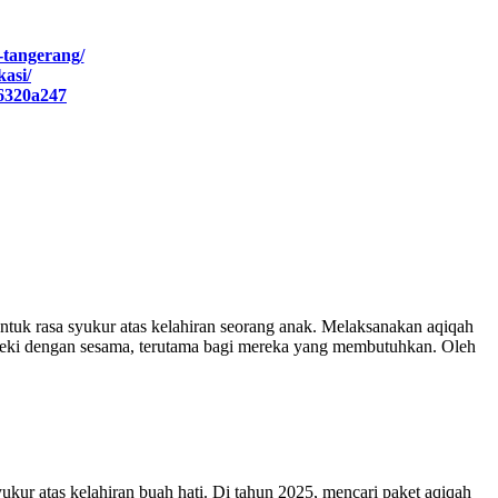
-tangerang/
kasi/
e6320a247
tuk rasa syukur atas kelahiran seorang anak. Melaksanakan aqiqah
rezeki dengan sesama, terutama bagi mereka yang membutuhkan. Oleh
ur atas kelahiran buah hati. Di tahun 2025, mencari paket aqiqah