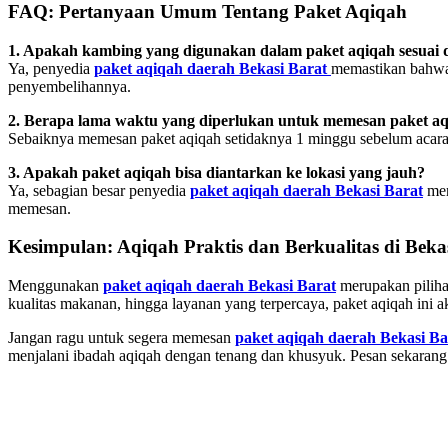
FAQ: Pertanyaan Umum Tentang Paket Aqiqah
1. Apakah kambing yang digunakan dalam paket aqiqah sesuai d
Ya, penyedia
paket aqiqah daerah Bekasi Barat
memastikan bahwa 
penyembelihannya.
2. Berapa lama waktu yang diperlukan untuk memesan paket a
Sebaiknya memesan paket aqiqah setidaknya 1 minggu sebelum acara
3. Apakah paket aqiqah bisa diantarkan ke lokasi yang jauh?
Ya, sebagian besar penyedia
paket aqiqah daerah Bekasi Barat
men
memesan.
Kesimpulan: Aqiqah Praktis dan Berkualitas di Beka
Menggunakan
paket aqiqah daerah Bekasi Barat
merupakan piliha
kualitas makanan, hingga layanan yang terpercaya, paket aqiqah ini a
Jangan ragu untuk segera memesan
paket aqiqah daerah Bekasi Ba
menjalani ibadah aqiqah dengan tenang dan khusyuk. Pesan sekarang