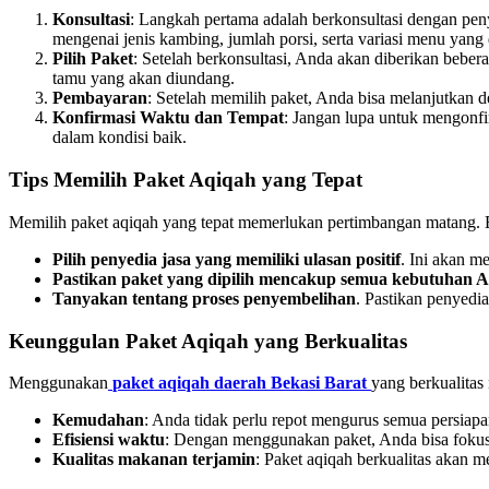
Konsultasi
: Langkah pertama adalah berkonsultasi dengan pen
mengenai jenis kambing, jumlah porsi, serta variasi menu yang 
Pilih Paket
: Setelah berkonsultasi, Anda akan diberikan bebe
tamu yang akan diundang.
Pembayaran
: Setelah memilih paket, Anda bisa melanjutkan
Konfirmasi Waktu dan Tempat
: Jangan lupa untuk mengonf
dalam kondisi baik.
Tips Memilih Paket Aqiqah yang Tepat
Memilih paket aqiqah yang tepat memerlukan pertimbangan matang. Be
Pilih penyedia jasa yang memiliki ulasan positif
. Ini akan m
Pastikan paket yang dipilih mencakup semua kebutuhan 
Tanyakan tentang proses penyembelihan
. Pastikan penyedi
Keunggulan Paket Aqiqah yang Berkualitas
Menggunakan
paket aqiqah daerah Bekasi Barat
yang berkualitas
Kemudahan
: Anda tidak perlu repot mengurus semua persiap
Efisiensi waktu
: Dengan menggunakan paket, Anda bisa fokus p
Kualitas makanan terjamin
: Paket aqiqah berkualitas akan 