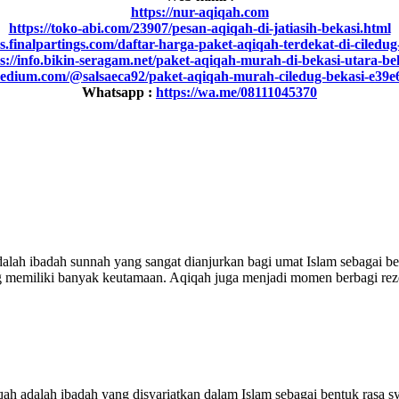
https://nur-aqiqah.com
https://toko-abi.com/23907/pesan-aqiqah-di-jatiasih-bekasi.html
ws.finalpartings.com/daftar-harga-paket-aqiqah-terdekat-di-ciledug
s://info.bikin-seragam.net/paket-aqiqah-murah-di-bekasi-utara-be
medium.com/@salsaeca92/paket-aqiqah-murah-ciledug-bekasi-e39
Whatsapp :
https://wa.me/08111045370
ah ibadah sunnah yang sangat dianjurkan bagi umat Islam sebagai ben
 yang memiliki banyak keutamaan. Aqiqah juga menjadi momen berbagi 
adalah ibadah yang disyariatkan dalam Islam sebagai bentuk rasa syuk