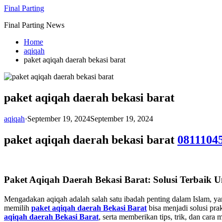
Skip
Final Parting
to
Final Parting News
content
Home
aqiqah
paket aqiqah daerah bekasi barat
paket aqiqah daerah bekasi barat
aqiqah
·
September 19, 2024
September 19, 2024
paket aqiqah daerah bekasi barat
0811104
Paket Aqiqah Daerah Bekasi Barat: Solusi Terbaik 
Mengadakan aqiqah adalah salah satu ibadah penting dalam Islam, ya
memilih
paket aqiqah daerah Bekasi Barat
bisa menjadi solusi pra
aqiqah daerah Bekasi Barat
, serta memberikan tips, trik, dan car