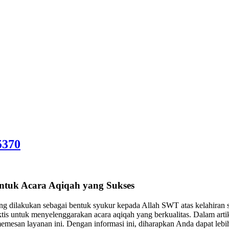
5370
Untuk Acara Aqiqah yang Sukses
ng dilakukan sebagai bentuk syukur kepada Allah SWT atas kelahiran s
ktis untuk menyelenggarakan acara aqiqah yang berkualitas. Dalam art
a memesan layanan ini. Dengan informasi ini, diharapkan Anda dapat le