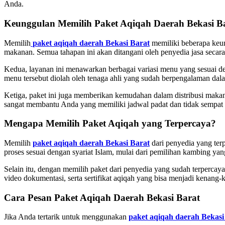
Anda.
Keunggulan Memilih Paket Aqiqah Daerah Bekasi B
Memilih
paket aqiqah daerah Bekasi Barat
memiliki beberapa keun
makanan. Semua tahapan ini akan ditangani oleh penyedia jasa secara
Kedua, layanan ini menawarkan berbagai variasi menu yang sesuai de
menu tersebut diolah oleh tenaga ahli yang sudah berpengalaman dala
Ketiga, paket ini juga memberikan kemudahan dalam distribusi makan
sangat membantu Anda yang memiliki jadwal padat dan tidak sempat m
Mengapa Memilih Paket Aqiqah yang Terpercaya?
Memilih
paket aqiqah daerah Bekasi Barat
dari penyedia yang ter
proses sesuai dengan syariat Islam, mulai dari pemilihan kambing ya
Selain itu, dengan memilih paket dari penyedia yang sudah terpercay
video dokumentasi, serta sertifikat aqiqah yang bisa menjadi kenang-
Cara Pesan Paket Aqiqah Daerah Bekasi Barat
Jika Anda tertarik untuk menggunakan
paket aqiqah daerah Bekasi