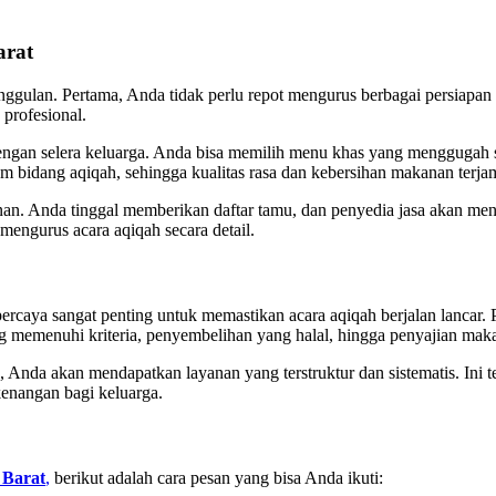
arat
ggulan. Pertama, Anda tidak perlu repot mengurus berbagai persiapan
 profesional.
ngan selera keluarga. Anda bisa memilih menu khas yang menggugah sel
m bidang aqiqah, sehingga kualitas rasa dan kebersihan makanan terja
an. Anda tinggal memberikan daftar tamu, dan penyedia jasa akan men
engurus acara aqiqah secara detail.
percaya sangat penting untuk memastikan acara aqiqah berjalan lanca
ng memenuhi kriteria, penyembelihan yang halal, hingga penyajian maka
a, Anda akan mendapatkan layanan yang terstruktur dan sistematis. Ini
kenangan bagi keluarga.
 Barat
,
berikut adalah cara pesan yang bisa Anda ikuti: