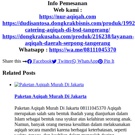
Info Pemesanan
Web kami :
https://nur-aqiqah.com
https://dudisantosa.dongkrakbisnis.com/produk/1992
catering-aqiqah-di-bsd-tangerang/
https://dongkrakusaha.com/produk/216238/layanan-
aqiqah-daerah-serpong-tangerang
Whatsapp :
https://wa.me/08111045370
Share this
Facebook
Twitter
WhatsApp
Pin It
Related Posts
Paketan Aqiqah Murah Di Jakarta
Paketan Aqiqah Murah Di Jakarta 08111045370 Aqiqah
merupakan salah satu bentuk ibadah yang dianjurkan dalam
Islam sebagai bentuk rasa syukur atas kelahiran seorang anak.
Namun, banyak orang merasa kesulitan dalam melaksanakan
aqiqah secara mandiri karena berbagai keterbatasan, seperti