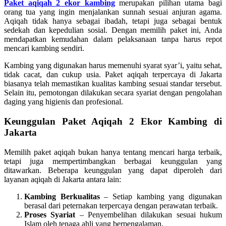
Paket aqiqah 2 ekor kambing
merupakan pilihan utama bagi
orang tua yang ingin menjalankan sunnah sesuai anjuran agama.
Aqiqah tidak hanya sebagai ibadah, tetapi juga sebagai bentuk
sedekah dan kepedulian sosial. Dengan memilih paket ini, Anda
mendapatkan kemudahan dalam pelaksanaan tanpa harus repot
mencari kambing sendiri.
Kambing yang digunakan harus memenuhi syarat syar’i, yaitu sehat,
tidak cacat, dan cukup usia. Paket aqiqah terpercaya di Jakarta
biasanya telah memastikan kualitas kambing sesuai standar tersebut.
Selain itu, pemotongan dilakukan secara syariat dengan pengolahan
daging yang higienis dan profesional.
Keunggulan Paket Aqiqah 2 Ekor Kambing di
Jakarta
Memilih paket aqiqah bukan hanya tentang mencari harga terbaik,
tetapi juga mempertimbangkan berbagai keunggulan yang
ditawarkan. Beberapa keunggulan yang dapat diperoleh dari
layanan aqiqah di Jakarta antara lain:
Kambing Berkualitas
– Setiap kambing yang digunakan
berasal dari peternakan terpercaya dengan perawatan terbaik.
Proses Syariat
– Penyembelihan dilakukan sesuai hukum
Islam oleh tenaga ahli yang berpengalaman.