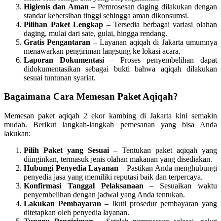
Higienis dan Aman
– Pemrosesan daging dilakukan dengan
standar kebersihan tinggi sehingga aman dikonsumsi.
Pilihan Paket Lengkap
– Tersedia berbagai variasi olahan
daging, mulai dari sate, gulai, hingga rendang.
Gratis Pengantaran
– Layanan aqiqah di Jakarta umumnya
menawarkan pengiriman langsung ke lokasi acara.
Laporan Dokumentasi
– Proses penyembelihan dapat
didokumentasikan sebagai bukti bahwa aqiqah dilakukan
sesuai tuntunan syariat.
Bagaimana Cara Memesan Paket Aqiqah?
Memesan paket aqiqah 2 ekor kambing di Jakarta kini semakin
mudah. Berikut langkah-langkah pemesanan yang bisa Anda
lakukan:
Pilih Paket yang Sesuai
– Tentukan paket aqiqah yang
diinginkan, termasuk jenis olahan makanan yang disediakan.
Hubungi Penyedia Layanan
– Pastikan Anda menghubungi
penyedia jasa yang memiliki reputasi baik dan terpercaya.
Konfirmasi Tanggal Pelaksanaan
– Sesuaikan waktu
penyembelihan dengan jadwal yang Anda tentukan.
Lakukan Pembayaran
– Ikuti prosedur pembayaran yang
ditetapkan oleh penyedia layanan.