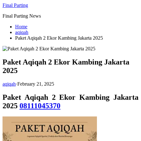
Skip
Final Parting
to
Final Parting News
content
Home
aqiqah
Paket Aqiqah 2 Ekor Kambing Jakarta 2025
Paket Aqiqah 2 Ekor Kambing Jakarta
2025
aqiqah
·
February 21, 2025
Paket Aqiqah 2 Ekor Kambing Jakarta
2025
08111045370