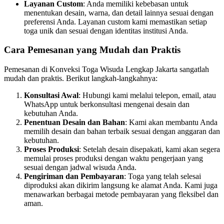
Layanan Custom
: Anda memiliki kebebasan untuk
menentukan desain, warna, dan detail lainnya sesuai dengan
preferensi Anda. Layanan custom kami memastikan setiap
toga unik dan sesuai dengan identitas institusi Anda.
Cara Pemesanan yang Mudah dan Praktis
Pemesanan di Konveksi Toga Wisuda Lengkap Jakarta sangatlah
mudah dan praktis. Berikut langkah-langkahnya:
Konsultasi Awal
: Hubungi kami melalui telepon, email, atau
WhatsApp untuk berkonsultasi mengenai desain dan
kebutuhan Anda.
Penentuan Desain dan Bahan
: Kami akan membantu Anda
memilih desain dan bahan terbaik sesuai dengan anggaran dan
kebutuhan.
Proses Produksi
: Setelah desain disepakati, kami akan segera
memulai proses produksi dengan waktu pengerjaan yang
sesuai dengan jadwal wisuda Anda.
Pengiriman dan Pembayaran
: Toga yang telah selesai
diproduksi akan dikirim langsung ke alamat Anda. Kami juga
menawarkan berbagai metode pembayaran yang fleksibel dan
aman.