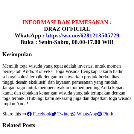
INFORMASI DAN PEMESANAN :
DRAZ OFFICIAL
WhatsApp :
https://wa.me/6281213505729
Buka : Senin-Sabtu, 08.00-17.00 WIB
Kesimpulan
Memilih toga wisuda yang tepat adalah investasi untuk momen
bersejarah Anda. Konveksi Toga Wisuda Lengkap Jakarta hadir
sebagai solusi terbaik dengan menawarkan produk berkualitas
tinggi, desain eksklusif, dan layanan pemesanan yang mudah.
Jangan ragu untuk mempercayakan momen penting Anda kepada
kami, dan ciptakan kenangan wisuda yang tak terlupakan dengan
toga terbaik. Hubungi kami sekarang juga dan dapatkan toga wisuda
impian Anda!
Share this
Facebook
Twitter
WhatsApp
Pin It
Related Posts