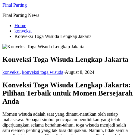
Skip
Final Parting
to
Final Parting News
content
Home
konveksi
Konveksi Toga Wisuda Lengkap Jakarta
Konveksi Toga Wisuda Lengkap Jakarta
konveksi
,
konveksi toga wisuda
·
August 8, 2024
Konveksi Toga Wisuda Lengkap Jakarta:
Pilihan Terbaik untuk Momen Bersejarah
Anda
Momen wisuda adalah saat yang dinanti-nantikan oleh setiap
mahasiswa. Sebagai simbol pencapaian pendidikan yang telah
diperjuangkan selama bertahun-tahun, toga wisuda menjadi salah
satu elemen penting yang tak bisa dilupakan. Namun, tidak semua