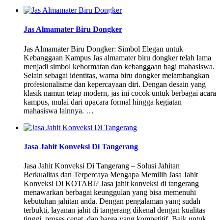
Jas Almamater Biru Dongker
Jas Almamater Biru Dongker: Simbol Elegan untuk
Kebanggaan Kampus Jas almamater biru dongker telah lama
menjadi simbol kehormatan dan kebanggaan bagi mahasiswa.
Selain sebagai identitas, warna biru dongker melambangkan
profesionalisme dan kepercayaan diri. Dengan desain yang
klasik namun tetap modern, jas ini cocok untuk berbagai acara
kampus, mulai dari upacara formal hingga kegiatan
mahasiswa lainnya. …
Jasa Jahit Konveksi Di Tangerang
Jasa Jahit Konveksi Di Tangerang – Solusi Jahitan
Berkualitas dan Terpercaya Mengapa Memilih Jasa Jahit
Konveksi Di KOTABI? Jasa jahit konveksi di tangerang
menawarkan berbagai keunggulan yang bisa memenuhi
kebutuhan jahitan anda. Dengan pengalaman yang sudah
terbukti, layanan jahit di tangerang dikenal dengan kualitas
tinggi, proses cepat, dan harga yang kompetitif. Baik untuk