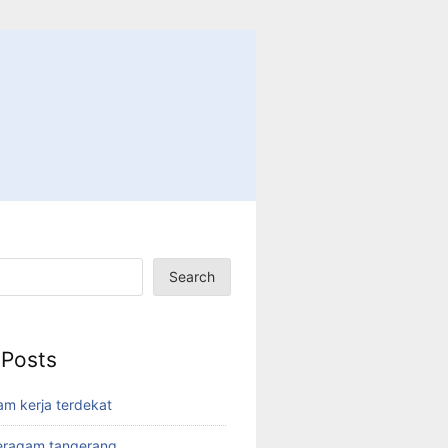
Search
 Posts
am kerja terdekat
eragam tangerang