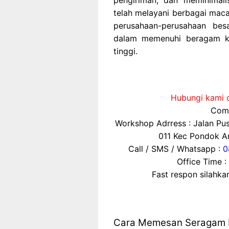
pengiriman, dan meminimali
telah melayani berbagai maca
perusahaan-perusahaan bes
dalam memenuhi beragam ke
tinggi.
Hubungi kami d
Comp
Workshop Adrress : Jalan P
011 Kec Pondok Ar
Call / SMS / Whatsapp :
0
Office Time :
Fast respon silahk
Cara Memesan Seragam L