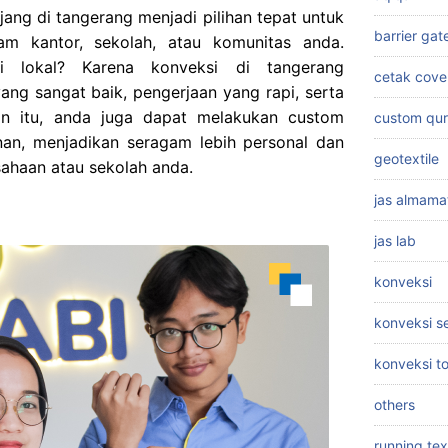
ang di tangerang menjadi pilihan tepat untuk
barrier gat
m kantor, sekolah, atau komunitas anda.
i lokal? Karena konveksi di tangerang
cetak cove
ng sangat baik, pengerjaan yang rapi, serta
ain itu, anda juga dapat melakukan custom
custom qu
nan, menjadikan seragam lebih personal dan
geotextile
ahaan atau sekolah anda.
jas almama
jas lab
konveksi
konveksi 
konveksi t
others
running tex