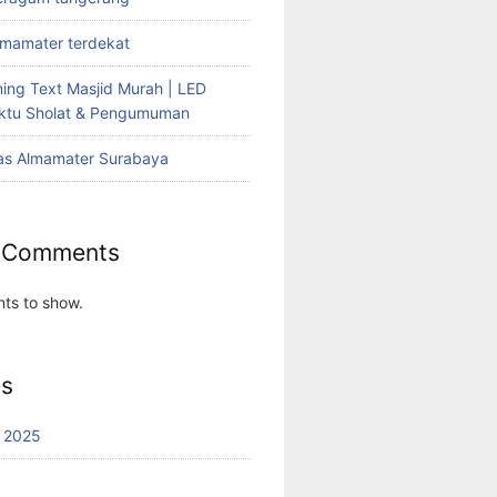
lmamater terdekat
ing Text Masjid Murah | LED
aktu Sholat & Pengumuman
as Almamater Surabaya
 Comments
ts to show.
es
 2025