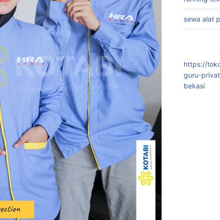
sewa alat 
https://to
guru-priva
bekasi