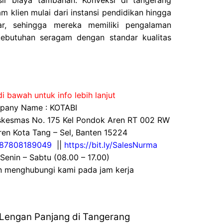
sir biaya tambahan. Konveksi di tangerang
m klien mulai dari instansi pendidikan hingga
ar, sehingga mereka memiliki pengalaman
butuhan seragam dengan standar kualitas
i bawah untuk info lebih lanjut
any Name : KOTABI
uskesmas No. 175 Kel Pondok Aren RT 002 RW
en Kota Tang – Sel, Banten 15224
87808189049
||
https://bit.ly/SalesNurma
 Senin – Sabtu (08.00 – 17.00)
an menghubungi kami pada jam kerja
engan Panjang di Tangerang