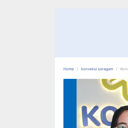
Skip
to
content
Home
konveksi seragam
Kon