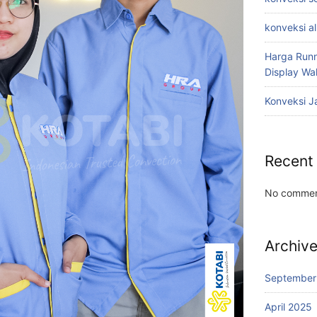
konveksi a
Harga Runn
Display W
Konveksi J
Recent
No commen
Archiv
September
April 2025