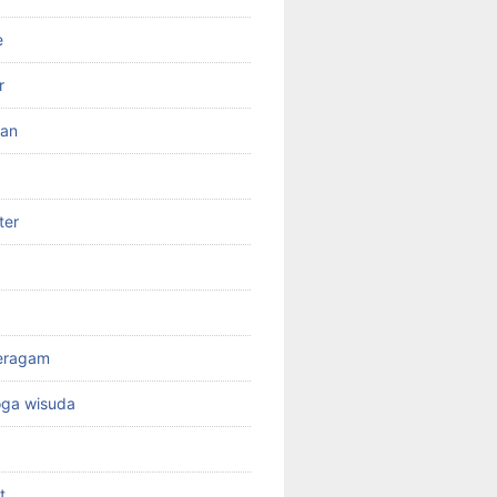
e
r
ran
ter
seragam
oga wisuda
t