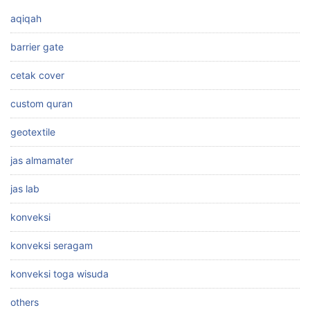
aqiqah
barrier gate
cetak cover
custom quran
geotextile
jas almamater
jas lab
konveksi
konveksi seragam
konveksi toga wisuda
others