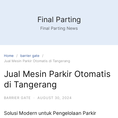
Skip
to
content
Final Parting
Final Parting News
Home
barrier gate
Jual Mesin Parkir Otomatis di Tangerang
Jual Mesin Parkir Otomatis
di Tangerang
BARRIER GATE
·
AUGUST 30, 2024
Solusi Modern untuk Pengelolaan Parkir