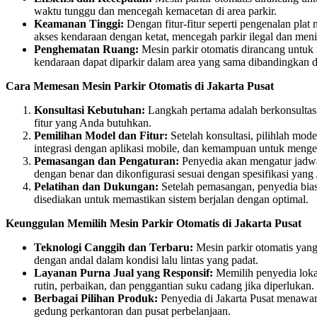
waktu tunggu dan mencegah kemacetan di area parkir.
Keamanan Tinggi:
Dengan fitur-fitur seperti pengenalan pla
akses kendaraan dengan ketat, mencegah parkir ilegal dan men
Penghematan Ruang:
Mesin parkir otomatis dirancang untuk
kendaraan dapat diparkir dalam area yang sama dibandingkan d
Cara Memesan Mesin Parkir Otomatis di Jakarta Pusat
Konsultasi Kebutuhan:
Langkah pertama adalah berkonsultasi
fitur yang Anda butuhkan.
Pemilihan Model dan Fitur:
Setelah konsultasi, pilihlah mod
integrasi dengan aplikasi mobile, dan kemampuan untuk mengelo
Pemasangan dan Pengaturan:
Penyedia akan mengatur jadwal
dengan benar dan dikonfigurasi sesuai dengan spesifikasi yang
Pelatihan dan Dukungan:
Setelah pemasangan, penyedia bias
disediakan untuk memastikan sistem berjalan dengan optimal.
Keunggulan Memilih Mesin Parkir Otomatis di Jakarta Pusat
Teknologi Canggih dan Terbaru:
Mesin parkir otomatis yang 
dengan andal dalam kondisi lalu lintas yang padat.
Layanan Purna Jual yang Responsif:
Memilih penyedia loka
rutin, perbaikan, dan penggantian suku cadang jika diperlukan.
Berbagai Pilihan Produk:
Penyedia di Jakarta Pusat menawark
gedung perkantoran dan pusat perbelanjaan.