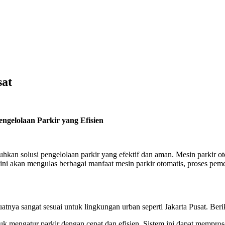
sat
engelolaan Parkir yang Efisien
tuhkan solusi pengelolaan parkir yang efektif dan aman. Mesin parkir
ni akan mengulas berbagai manfaat mesin parkir otomatis, proses pemes
ya sangat sesuai untuk lingkungan urban seperti Jakarta Pusat. Berik
uk mengatur parkir dengan cepat dan efisien. Sistem ini dapat mempr