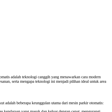
 otomatis adalah teknologi canggih yang menawarkan cara modern
anan, serta mengapa teknologi ini menjadi pilihan ideal untuk area
ut adalah beberapa keunggulan utama dari mesin parkir otomatis:
oses kendaraan yang masuk dan keluar dengan cepat, mengurangi