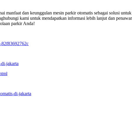
i manfaat dan keunggulan mesin parkir otomatis sebagai solusi untuk 
enghubungi kami untuk mendapatkan informasi lebih lanjut dan penawar
laan parkir Anda!
s-82f83692762c
di-jakarta
html
omatis-di-jakarta