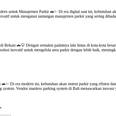
rn untuk Manajemen Parkir 🚗✨ Di era digital saat ini, kebutuhan ak
atif untuk mengatasi tantangan manajemen parkir yang sering dihadapi
i Bekasi 🚗💡 Dengan semakin padatnya lalu lintas di kota-kota besar 
solusi inovatif untuk mengelola area parkir dengan lebih baik, meni
🚗✨ Di era modern ini, kebutuhan akan sistem parkir yang efisien dan p
king system. Vendor manless parking system di Bali menawarkan inovas
*