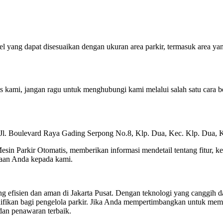
l yang dapat disesuaikan dengan ukuran area parkir, termasuk area yan
is kami, jangan ragu untuk menghubungi kami melalui salah satu cara be
 Jl. Boulevard Raya Gading Serpong No.8, Klp. Dua, Kec. Klp. Dua,
n Parkir Otomatis, memberikan informasi mendetail tentang fitur, ke
yaan Anda kepada kami.
yang efisien dan aman di Jakarta Pusat. Dengan teknologi yang canggih
fikan bagi pengelola parkir. Jika Anda mempertimbangkan untuk mema
 dan penawaran terbaik.