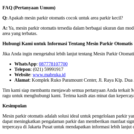
FAQ (Pertanyaan Umum)
Q:
Apakah mesin parkir otomatis cocok untuk area parkir kecil?
A:
Ya, mesin parkir otomatis tersedia dalam berbagai ukuran dan mode
area yang terbatas.
Hubungi Kami untuk Informasi Tentang Mesin Parkir Otomatis
Jika Anda ingin mengetahui lebih lanjut tentang Mesin Parkir Otomat
WhatsApp
:
087778107700
Telepon
: (021) 59991917
Website
:
www.mabruka.id
Alamat
: Komplek Ruko Paramount Center, Jl. Raya Klp. Dua
Tim kami siap membantu menjawab semua pertanyaan Anda terkait Mesi
ragu untuk menghubungi kami. Terima kasih atas minat dan keperca
Kesimpulan
Mesin parkir otomatis adalah solusi ideal untuk pengelolaan parkir 
dapat meningkatkan pengalaman parkir dan memberikan manfaat signi
terpercaya di Jakarta Pusat untuk mendapatkan informasi lebih lanjut