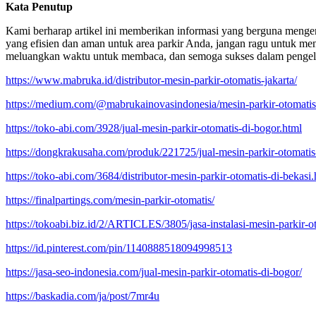
Kata Penutup
Kami berharap artikel ini memberikan informasi yang berguna mengena
yang efisien dan aman untuk area parkir Anda, jangan ragu untuk m
meluangkan waktu untuk membaca, dan semoga sukses dalam pengelo
https://www.mabruka.id/distributor-mesin-parkir-otomatis-jakarta/
https://medium.com/@mabrukainovasindonesia/mesin-parkir-otomati
https://toko-abi.com/3928/jual-mesin-parkir-otomatis-di-bogor.html
https://dongkrakusaha.com/produk/221725/jual-mesin-parkir-otomatis-
https://toko-abi.com/3684/distributor-mesin-parkir-otomatis-di-bekasi.
https://finalpartings.com/mesin-parkir-otomatis/
https://tokoabi.biz.id/2/ARTICLES/3805/jasa-instalasi-mesin-parkir-ot
https://id.pinterest.com/pin/1140888518094998513
https://jasa-seo-indonesia.com/jual-mesin-parkir-otomatis-di-bogor/
https://baskadia.com/ja/post/7mr4u