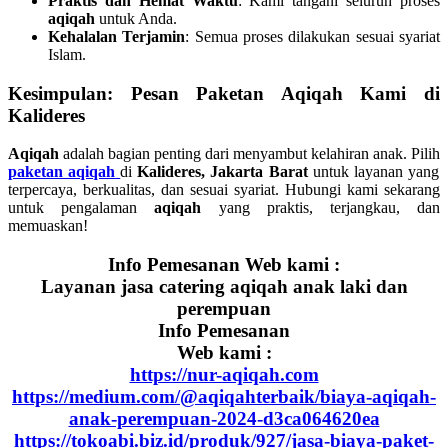
Praktis dan Hemat Waktu
: Kami tangani seluruh proses
aqiqah
untuk Anda.
Kehalalan Terjamin
: Semua proses dilakukan sesuai syariat
Islam.
Kesimpulan: Pesan Paketan Aqiqah Kami di
Kalideres
Aqiqah
adalah bagian penting dari menyambut kelahiran anak. Pilih
paketan aqiqah
di
Kalideres, Jakarta Barat
untuk layanan yang
terpercaya, berkualitas, dan sesuai syariat. Hubungi kami sekarang
untuk pengalaman
aqiqah
yang praktis, terjangkau, dan
memuaskan!
Info Pemesanan Web kami :
Layanan jasa catering aqiqah anak laki dan
perempuan
Info Pemesanan
Web kami :
https://nur-aqiqah.com
https://medium.com/@aqiqahterbaik/biaya-aqiqah-
anak-perempuan-2024-d3ca064620ea
https://tokoabi.biz.id/produk/927/jasa-biaya-paket-