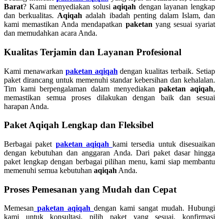
Barat
? Kami menyediakan solusi
aqiqah
dengan layanan lengkap
dan berkualitas.
Aqiqah
adalah ibadah penting dalam Islam, dan
kami memastikan Anda mendapatkan
paketan
yang sesuai syariat
dan memudahkan acara Anda.
Kualitas Terjamin dan Layanan Profesional
Kami menawarkan
paketan aqiqah
dengan kualitas terbaik. Setiap
paket dirancang untuk memenuhi standar kebersihan dan kehalalan.
Tim kami berpengalaman dalam menyediakan
paketan aqiqah
,
memastikan semua proses dilakukan dengan baik dan sesuai
harapan Anda.
Paket Aqiqah Lengkap dan Fleksibel
Berbagai paket
paketan aqiqah
kami tersedia untuk disesuaikan
dengan kebutuhan dan anggaran Anda. Dari paket dasar hingga
paket lengkap dengan berbagai pilihan menu, kami siap membantu
memenuhi semua kebutuhan
aqiqah
Anda.
Proses Pemesanan yang Mudah dan Cepat
Memesan
paketan aqiqah
dengan kami sangat mudah. Hubungi
kami untuk konsultasi, pilih paket yang sesuai, konfirmasi