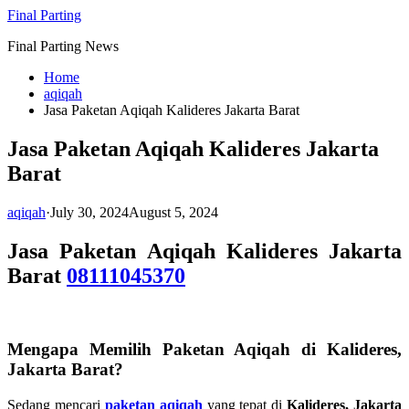
Skip
Final Parting
to
Final Parting News
content
Home
aqiqah
Jasa Paketan Aqiqah Kalideres Jakarta Barat
Jasa Paketan Aqiqah Kalideres Jakarta
Barat
aqiqah
·
July 30, 2024
August 5, 2024
Jasa Paketan Aqiqah Kalideres Jakarta
Barat
08111045370
Mengapa Memilih Paketan Aqiqah di Kalideres,
Jakarta Barat?
Sedang mencari
paketan aqiqah
yang tepat di
Kalideres, Jakarta