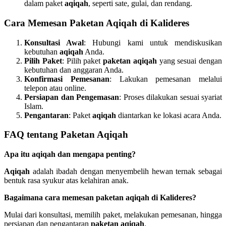
dalam paket
aqiqah
, seperti sate, gulai, dan rendang.
Cara Memesan Paketan Aqiqah di Kalideres
Konsultasi Awal
: Hubungi kami untuk mendiskusikan
kebutuhan
aqiqah
Anda.
Pilih Paket
: Pilih paket
paketan aqiqah
yang sesuai dengan
kebutuhan dan anggaran Anda.
Konfirmasi Pemesanan
: Lakukan pemesanan melalui
telepon atau online.
Persiapan dan Pengemasan
: Proses dilakukan sesuai syariat
Islam.
Pengantaran
: Paket
aqiqah
diantarkan ke lokasi acara Anda.
FAQ tentang Paketan Aqiqah
Apa itu aqiqah dan mengapa penting?
Aqiqah
adalah ibadah dengan menyembelih hewan ternak sebagai
bentuk rasa syukur atas kelahiran anak.
Bagaimana cara memesan paketan aqiqah di Kalideres?
Mulai dari konsultasi, memilih paket, melakukan pemesanan, hingga
persiapan dan pengantaran
paketan aqiqah
.