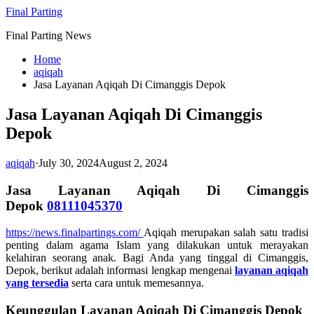
Skip
Final Parting
to
Final Parting News
content
Home
aqiqah
Jasa Layanan Aqiqah Di Cimanggis Depok
Jasa Layanan Aqiqah Di Cimanggis
Depok
aqiqah
·
July 30, 2024
August 2, 2024
Jasa Layanan Aqiqah Di Cimanggis
Depok
08111045370
https://news.finalpartings.com/
Aqiqah merupakan salah satu tradisi
penting dalam agama Islam yang dilakukan untuk merayakan
kelahiran seorang anak. Bagi Anda yang tinggal di Cimanggis,
Depok, berikut adalah informasi lengkap mengenai
layanan aqiqah
yang tersedia
serta cara untuk memesannya.
Keunggulan Layanan Aqiqah Di Cimanggis Depok