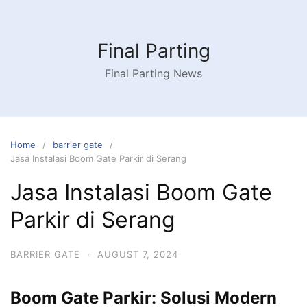
Skip
to
content
Final Parting
Final Parting News
Home
barrier gate
Jasa Instalasi Boom Gate Parkir di Serang
Jasa Instalasi Boom Gate
Parkir di Serang
BARRIER GATE
·
AUGUST 7, 2024
Boom Gate Parkir: Solusi Modern