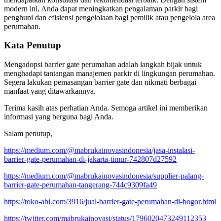
modern ini, Anda dapat meningkatkan pengalaman parkir bagi
penghuni dan efisiensi pengelolaan bagi pemilik atau pengelola area
perumahan.
Kata Penutup
Mengadopsi barrier gate perumahan adalah langkah bijak untuk
menghadapi tantangan manajemen parkir di lingkungan perumahan.
Segera lakukan pemasangan barrier gate dan nikmati berbagai
manfaat yang ditawarkannya.
Terima kasih atas perhatian Anda. Semoga artikel ini memberikan
informasi yang berguna bagi Anda.
Salam penutup,
https://medium.com/@mabrukainovasindonesia/jasa-instalasi-
barrier-gate-perumahan-di-jakarta-timur-742807d27592
https://medium.com/@mabrukainovasindonesia/supplier-palang-
barrier-gate-perumahan-tangerang-744c9309fa49
https://toko-abi.com/3916/jual-barrier-gate-perumahan-di-bogor.html
https://twitter.com/mabrukainovasi/status/1796020473249112353