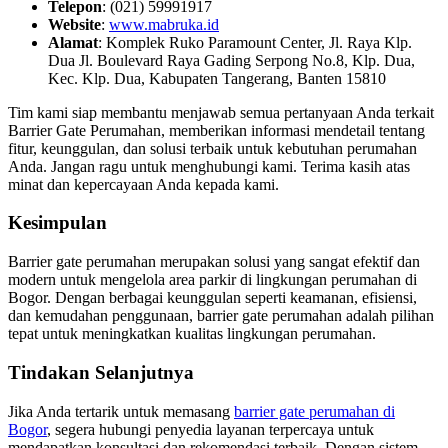
Telepon
: (021) 59991917
Website
:
www.mabruka.id
Alamat
: Komplek Ruko Paramount Center, Jl. Raya Klp.
Dua Jl. Boulevard Raya Gading Serpong No.8, Klp. Dua,
Kec. Klp. Dua, Kabupaten Tangerang, Banten 15810
Tim kami siap membantu menjawab semua pertanyaan Anda terkait
Barrier Gate Perumahan, memberikan informasi mendetail tentang
fitur, keunggulan, dan solusi terbaik untuk kebutuhan perumahan
Anda. Jangan ragu untuk menghubungi kami. Terima kasih atas
minat dan kepercayaan Anda kepada kami.
Kesimpulan
Barrier gate perumahan merupakan solusi yang sangat efektif dan
modern untuk mengelola area parkir di lingkungan perumahan di
Bogor. Dengan berbagai keunggulan seperti keamanan, efisiensi,
dan kemudahan penggunaan, barrier gate perumahan adalah pilihan
tepat untuk meningkatkan kualitas lingkungan perumahan.
Tindakan Selanjutnya
Jika Anda tertarik untuk memasang
barrier gate perumahan di
Bogor
, segera hubungi penyedia layanan terpercaya untuk
mendapatkan konsultasi dan rekomendasi terbaik. Dengan sistem