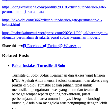
https://dongkrakusaha.com/produk/293185/distributor-barrier-gate-
perumahan-di-jakarta-utara
https://toko-abi.com/3662/distributor-barrier-gate-perumahan-di-
bekasi.html
https://mabrukainovasi.wordpress.com/2023/11/09/jual-barrier-gate-
otomatis-perumahan-di-jakarta-pusat-solusi-keamanan-modern/
Share this
Facebook
Twitter
WhatsApp
Related Posts
Paket Instalasi Turnstile di Solo
Turnstile di Solo: Solusi Keamanan dan Akses yang Efisien
🔐🚶‍♂️ Apakah Anda mencari solusi keamanan dan akses yang
praktis di Solo? Turnstile adalah pilihan tepat untuk
memastikan pengaturan akses yang aman dan teratur di
berbagai tempat seperti gedung perkantoran, pusat
perbelanjaan, dan area umum lainnya. Dengan teknologi
turnstile, Anda bisa mengelola arus pengunjung dengan lebih
…