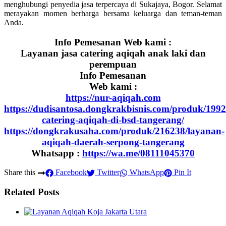
menghubungi penyedia jasa terpercaya di Sukajaya, Bogor. Selamat
merayakan momen berharga bersama keluarga dan teman-teman
Anda.
Info Pemesanan Web kami :
Layanan jasa catering aqiqah anak laki dan
perempuan
Info Pemesanan
Web kami :
https://nur-aqiqah.com
https://dudisantosa.dongkrakbisnis.com/produk/1992
catering-aqiqah-di-bsd-tangerang/
https://dongkrakusaha.com/produk/216238/layanan-
aqiqah-daerah-serpong-tangerang
Whatsapp :
https://wa.me/08111045370
Share this
Facebook
Twitter
WhatsApp
Pin It
Related Posts