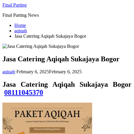
Skip
Final Parting
to
Final Parting News
content
Home
aqiqah
Jasa Catering Aqiqah Sukajaya Bogor
Jasa Catering Aqiqah Sukajaya Bogor
aqiqah
·
February 6, 2025
February 6, 2025
Jasa Catering Aqiqah Sukajaya Bogor
08111045370