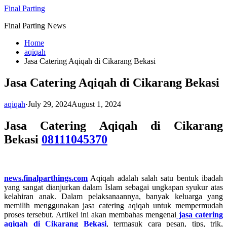
Skip
Final Parting
to
Final Parting News
content
Home
aqiqah
Jasa Catering Aqiqah di Cikarang Bekasi
Jasa Catering Aqiqah di Cikarang Bekasi
aqiqah
·
July 29, 2024
August 1, 2024
Jasa Catering Aqiqah di Cikarang
Bekasi
08111045370
news.finalparthings.com
Aqiqah adalah salah satu bentuk ibadah
yang sangat dianjurkan dalam Islam sebagai ungkapan syukur atas
kelahiran anak. Dalam pelaksanaannya, banyak keluarga yang
memilih menggunakan jasa catering aqiqah untuk mempermudah
proses tersebut. Artikel ini akan membahas mengenai
jasa catering
aqiqah di Cikarang Bekasi
, termasuk cara pesan, tips, trik,