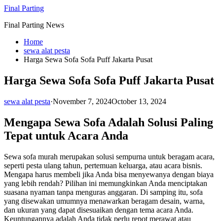
Skip
Final Parting
to
Final Parting News
content
Home
sewa alat pesta
Harga Sewa Sofa Sofa Puff Jakarta Pusat
Harga Sewa Sofa Sofa Puff Jakarta Pusat
sewa alat pesta
·
November 7, 2024
October 13, 2024
Mengapa Sewa Sofa Adalah Solusi Paling
Tepat untuk Acara Anda
Sewa sofa murah merupakan solusi sempurna untuk beragam acara,
seperti pesta ulang tahun, pertemuan keluarga, atau acara bisnis.
Mengapa harus membeli jika Anda bisa menyewanya dengan biaya
yang lebih rendah? Pilihan ini memungkinkan Anda menciptakan
suasana nyaman tanpa menguras anggaran. Di samping itu, sofa
yang disewakan umumnya menawarkan beragam desain, warna,
dan ukuran yang dapat disesuaikan dengan tema acara Anda.
Keuntungannya adalah Anda tidak perlu repot merawat atau