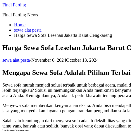
Skip
Final Parting
to
Final Parting News
content
Home
sewa alat pesta
Harga Sewa Sofa Lesehan Jakarta Barat Cengkareng
Harga Sewa Sofa Lesehan Jakarta Barat 
sewa alat pesta
·
November 6, 2024
October 13, 2024
Mengapa Sewa Sofa Adalah Pilihan Terba
Sewa sofa murah menjadi solusi terbaik untuk berbagai acara, mulai
lebih terjangkau? Solusi ini memungkinkan Anda menikmati kenyaman
acara Anda. Keunggulannya, Anda tak perlu khawatir tentang perawat
Menyewa sofa memberikan kenyamanan ekstra. Anda bisa mendapatkan 
jasa yang menyediakan layanan pengantaran dan pengambilan sofa la
Salah satu keuntungan dari menyewa sofa adalah fleksibilitas yang 
tamu yang banyak atau sedikit, banyak opsi yang dapat disesuaikan t