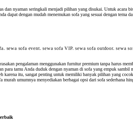
uas dan nyaman seringkali menjadi pilihan yang disukai. Untuk acara b
, Anda dapat dengan mudah menemukan sofa yang sesuai dengan tema da
sofa. sewa sofa event. sewa sofa VIP. sewa sofa outdoor. sewa 
erasakan pengalaman menggunakan furnitur premium tanpa harus membe
n para tamu Anda duduk dengan nyaman di sofa yang empuk sambil me
h karena itu, sangat penting untuk memiliki banyak pilihan yang co
ofa murah umumnya menyediakan berbagai opsi dari sofa sederhana hi
erbaik