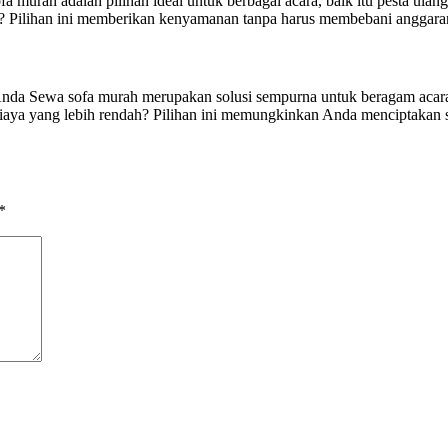
rah adalah pilihan ideal untuk berbagai acara, baik itu pesta ulang
? Pilihan ini memberikan kenyamanan tanpa harus membebani anggaran 
a Sewa sofa murah merupakan solusi sempurna untuk beragam acara, se
ya yang lebih rendah? Pilihan ini memungkinkan Anda menciptakan s
*