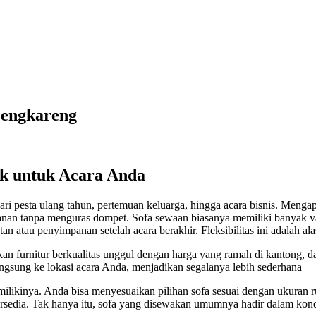
Cengkareng
ik untuk Acara Anda
 dari pesta ulang tahun, pertemuan keluarga, hingga acara bisnis. Men
an tanpa menguras dompet. Sofa sewaan biasanya memiliki banyak var
an atau penyimpanan setelah acara berakhir. Fleksibilitas ini adalah
furnitur berkualitas unggul dengan harga yang ramah di kantong, dan
ngsung ke lokasi acara Anda, menjadikan segalanya lebih sederhana
dimilikinya. Anda bisa menyesuaikan pilihan sofa sesuai dengan ukur
ersedia. Tak hanya itu, sofa yang disewakan umumnya hadir dalam kondi