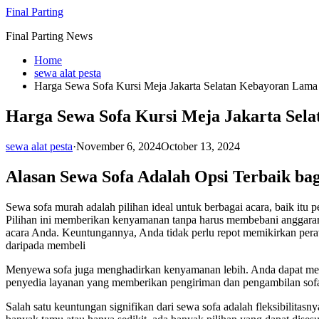
Skip
Final Parting
to
Final Parting News
content
Home
sewa alat pesta
Harga Sewa Sofa Kursi Meja Jakarta Selatan Kebayoran Lama
Harga Sewa Sofa Kursi Meja Jakarta Sel
sewa alat pesta
·
November 6, 2024
October 13, 2024
Alasan Sewa Sofa Adalah Opsi Terbaik ba
Sewa sofa murah adalah pilihan ideal untuk berbagai acara, baik itu
Pilihan ini memberikan kenyamanan tanpa harus membebani anggaran A
acara Anda. Keuntungannya, Anda tidak perlu repot memikirkan peraw
daripada membeli
Menyewa sofa juga menghadirkan kenyamanan lebih. Anda dapat memper
penyedia layanan yang memberikan pengiriman dan pengambilan sofa
Salah satu keuntungan signifikan dari sewa sofa adalah fleksibilit