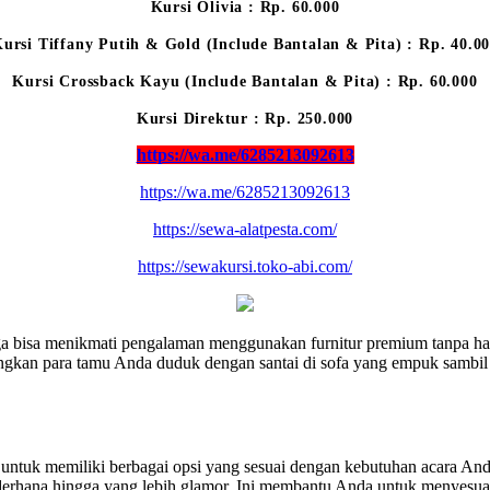
Kursi Olivia : Rp. 60.000
ursi Tiffany Putih & Gold (Include Bantalan & Pita) : Rp. 40.0
Kursi Crossback Kayu (Include Bantalan & Pita) : Rp. 60.000
Kursi Direktur : Rp. 250.000
https://wa.me/6285213092613
https://wa.me/6285213092613
https://sewa-alatpesta.com/
https://sewakursi.toko-abi.com/
 bisa menikmati pengalaman menggunakan furnitur premium tanpa haru
gkan para tamu Anda duduk dengan santai di sofa yang empuk sambil 
g untuk memiliki berbagai opsi yang sesuai dengan kebutuhan acara An
derhana hingga yang lebih glamor. Ini membantu Anda untuk menyesuai