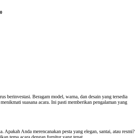
00
s berinvestasi. Beragam model, warna, dan desain yang tersedia
menikmati suasana acara. Ini pasti memberikan pengalaman yang
da. Apakah Anda merencanakan pesta yang elegan, santai, atau resmi?
kan tema acara dengan furnitur yang tepat