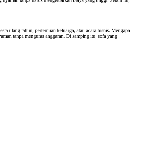
yaman tanpa harus mengeluarkan biaya yang tinggi. Selain itu,
ta ulang tahun, pertemuan keluarga, atau acara bisnis. Mengapa
aman tanpa menguras anggaran. Di samping itu, sofa yang