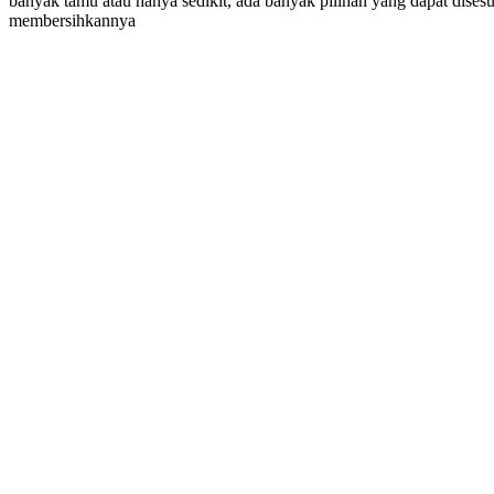
banyak tamu atau hanya sedikit, ada banyak pilihan yang dapat disesu
membersihkannya