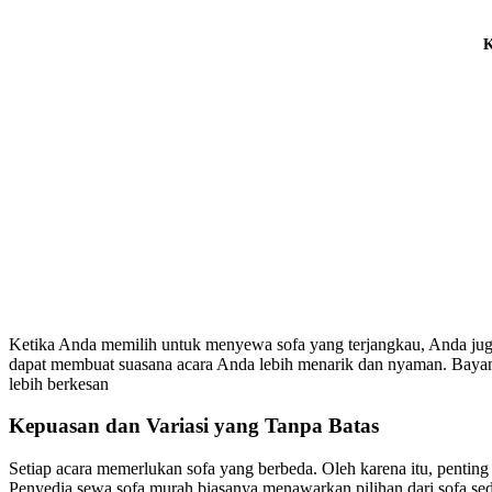
K
Ketika Anda memilih untuk menyewa sofa yang terjangkau, Anda juga
dapat membuat suasana acara Anda lebih menarik dan nyaman. Bayan
lebih berkesan
Kepuasan dan Variasi yang Tanpa Batas
Setiap acara memerlukan sofa yang berbeda. Oleh karena itu, pentin
Penyedia sewa sofa murah biasanya menawarkan pilihan dari sofa se