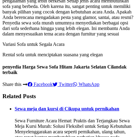
pengalaman yang lebih berkesan Setiap jenis acara membutuhkan
sofa yang berbeda. Oleh karena itu, sangat penting untuk memiliki
banyak pilihan yang cocok dengan kebutuhan acara Anda. Apakah
Anda berencana mengadakan pesta yang glamor, santai, atau resmi?
Penyedia sewa sofa murah umumnya menyediakan berbagai opsi
dari sofa sederhana hingga yang lebih elegan. Ini membantu Anda
dalam menyesuaikan tema acara dengan furnitur yang sesuai
Variasi Sofa untuk Segala Acara
Rental sofa untuk menciptakan suasana yang elegan
penyedia Harga Sewa Sofa Hitam Jakarta Selatan Cilandak
terbaik
Share this
Facebook
Twitter
WhatsApp
Related Posts
Sewa meja dan kursi di Cikupa untuk pernikahan
Sewa Furniture Acara Hemat: Praktis dan Terjangkau Sewa
Meja Kursi Murah: Solusi Fleksibel untuk Setiap Kebutuhan
Menyelenggarakan acara seperti pernikahan, ulang tahun,