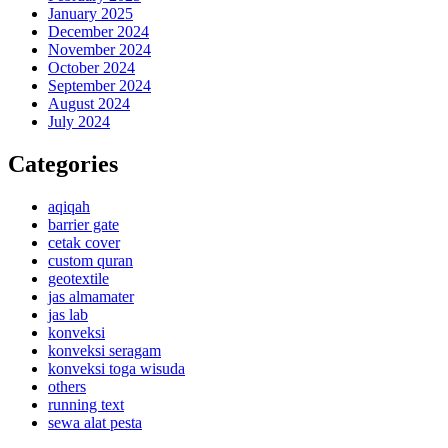
January 2025
December 2024
November 2024
October 2024
September 2024
August 2024
July 2024
Categories
aqiqah
barrier gate
cetak cover
custom quran
geotextile
jas almamater
jas lab
konveksi
konveksi seragam
konveksi toga wisuda
others
running text
sewa alat pesta