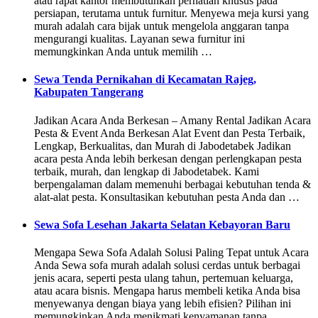
atau rapat kantor membutuhkan perhatian khusus pada
persiapan, terutama untuk furnitur. Menyewa meja kursi yang
murah adalah cara bijak untuk mengelola anggaran tanpa
mengurangi kualitas. Layanan sewa furnitur ini
memungkinkan Anda untuk memilih …
Sewa Tenda Pernikahan di Kecamatan Rajeg,
Kabupaten Tangerang
Jadikan Acara Anda Berkesan – Amany Rental Jadikan Acara
Pesta & Event Anda Berkesan Alat Event dan Pesta Terbaik,
Lengkap, Berkualitas, dan Murah di Jabodetabek Jadikan
acara pesta Anda lebih berkesan dengan perlengkapan pesta
terbaik, murah, dan lengkap di Jabodetabek. Kami
berpengalaman dalam memenuhi berbagai kebutuhan tenda &
alat-alat pesta. Konsultasikan kebutuhan pesta Anda dan …
Sewa Sofa Lesehan Jakarta Selatan Kebayoran Baru
Mengapa Sewa Sofa Adalah Solusi Paling Tepat untuk Acara
Anda Sewa sofa murah adalah solusi cerdas untuk berbagai
jenis acara, seperti pesta ulang tahun, pertemuan keluarga,
atau acara bisnis. Mengapa harus membeli ketika Anda bisa
menyewanya dengan biaya yang lebih efisien? Pilihan ini
memungkinkan Anda menikmati kenyamanan tanpa