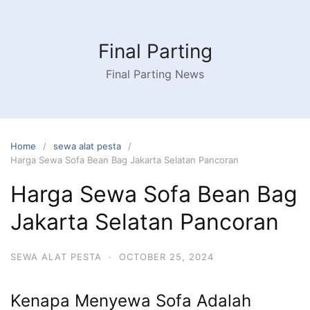
Skip
to
content
Final Parting
Final Parting News
Home
sewa alat pesta
Harga Sewa Sofa Bean Bag Jakarta Selatan Pancoran
Harga Sewa Sofa Bean Bag
Jakarta Selatan Pancoran
SEWA ALAT PESTA
·
OCTOBER 25, 2024
Kenapa Menyewa Sofa Adalah