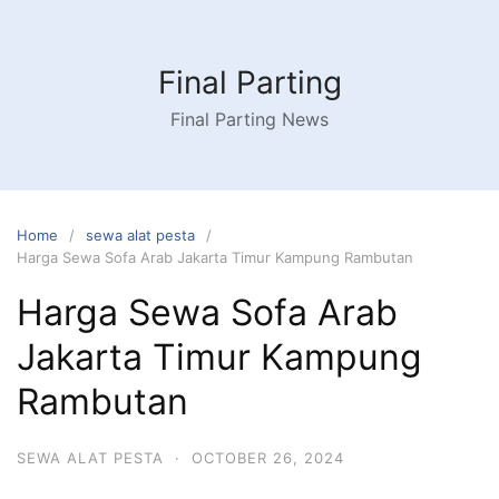
Skip
to
content
Final Parting
Final Parting News
Home
sewa alat pesta
Harga Sewa Sofa Arab Jakarta Timur Kampung Rambutan
Harga Sewa Sofa Arab
Jakarta Timur Kampung
Rambutan
SEWA ALAT PESTA
·
OCTOBER 26, 2024