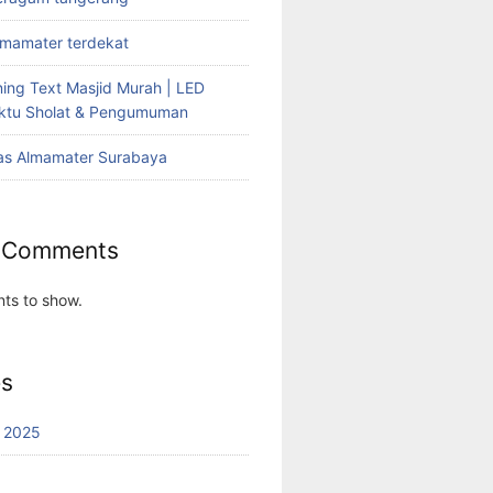
lmamater terdekat
ing Text Masjid Murah | LED
aktu Sholat & Pengumuman
as Almamater Surabaya
 Comments
ts to show.
es
 2025