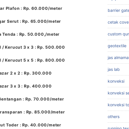
r Plafon : Rp. 60.000/meter
barrier gat
ar Serut : Rp. 65.000/meter
cetak cove
custom qu
a Tenda : Rp. 50.000,/meter
geotextile
 / Kerucut 3 x 3 : Rp. 500.000
jas almama
 / Kerucut 5 x 5 : Rp. 800.000
jas lab
azar 2 x 2 : Rp. 300.000
konveksi
azar 3 x 3 : Rp. 400.000
konveksi 
Bentangan : Rp. 70.000/meter
konveksi t
ransparan : Rp. 85.000/meter
others
ut Toder : Rp. 40.000/meter
running tex