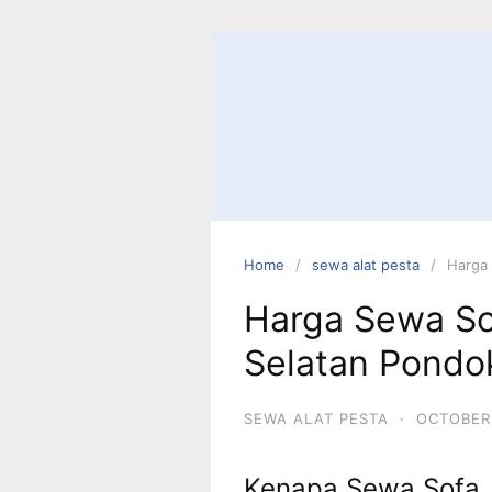
Skip
to
content
Home
sewa alat pesta
Harga 
Harga Sewa So
Selatan Pondo
SEWA ALAT PESTA
·
OCTOBER 
Kenapa Sewa Sofa J