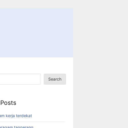
Search
 Posts
am kerja terdekat
eragam tangerang