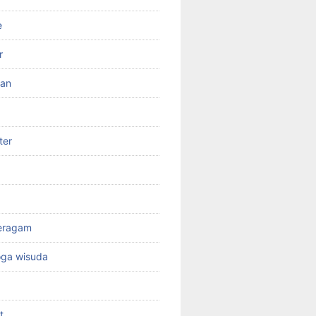
e
r
ran
ter
seragam
oga wisuda
t