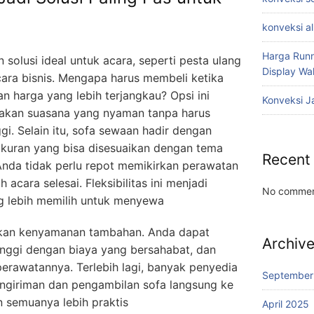
konveksi a
Harga Runn
olusi ideal untuk acara, seperti pesta ulang
Display W
cara bisnis. Mengapa harus membeli ketika
 harga yang lebih terjangkau? Opsi ini
Konveksi J
kan suasana yang nyaman tanpa harus
i. Selain itu, sofa sewaan hadir dengan
ukuran yang bisa disesuaikan dengan tema
Recent
Anda tidak perlu repot memikirkan perawatan
acara selesai. Fleksibilitas ini menjadi
No commen
 lebih memilih untuk menyewa
kan kenyamanan tambahan. Anda dapat
Archiv
 tinggi dengan biaya yang bersahabat, dan
perawatannya. Terlebih lagi, banyak penyedia
September
giriman dan pengambilan sofa langsung ke
n semuanya lebih praktis
April 2025