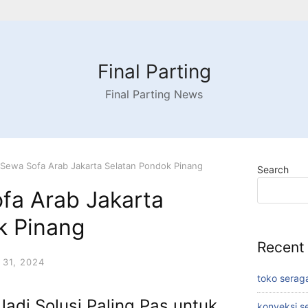
Final Parting
Final Parting News
Sewa Sofa Arab Jakarta Selatan Pondok Pinang
Search
fa Arab Jakarta
k Pinang
Recent
31, 2024
toko serag
adi Solusi Paling Pas untuk
konveksi s