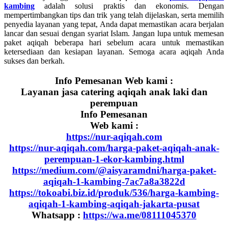
kambing
adalah solusi praktis dan ekonomis. Dengan
mempertimbangkan tips dan trik yang telah dijelaskan, serta memilih
penyedia layanan yang tepat, Anda dapat memastikan acara berjalan
lancar dan sesuai dengan syariat Islam. Jangan lupa untuk memesan
paket aqiqah beberapa hari sebelum acara untuk memastikan
ketersediaan dan kesiapan layanan. Semoga acara aqiqah Anda
sukses dan berkah.
Info Pemesanan Web kami :
Layanan jasa catering aqiqah anak laki dan
perempuan
Info Pemesanan
Web kami :
https://nur-aqiqah.com
https://nur-aqiqah.com/harga-paket-aqiqah-anak-
perempuan-1-ekor-kambing.html
https://medium.com/@aisyaramdni/harga-paket-
aqiqah-1-kambing-7ac7a8a3822d
https://tokoabi.biz.id/produk/536/harga-kambing-
aqiqah-1-kambing-aqiqah-jakarta-pusat
Whatsapp :
https://wa.me/08111045370