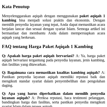
Kata Penutup
Menyelenggarakan aqiqah dengan menggunakan
paket aqiqah 1
kambing
bisa menjadi solusi praktis dan ekonomis. Dengan
memilih penyedia layanan yang tepat, Anda dapat memastikan acara
berjalan lancar dan sesuai dengan syariat Islam. Semoga artikel ini
bermanfaat dan membantu Anda dalam mempersiapkan acara
aqiqah yang berkesan.
FAQ tentang Harga Paket Aqiqah 1 Kambing
Q: Apakah harga paket aqiqah bervariasi?
A: Ya, harga paket
aqiqah bervariasi tergantung pada penyedia layanan, jenis kambing,
dan fasilitas yang ditawarkan.
Q: Bagaimana cara memastikan kualitas kambing aqiqah?
A:
Pastikan penyedia layanan aqiqah memiliki reputasi baik dan
mengikuti standar syariat dalam penyembelihan dan pengolahan
daging.
Q: Apa yang harus diperhatikan dalam memilih penyedia
layanan aqiqah?
A: Periksa reputasi, baca testimoni pelanggan,
bandingkan harga dan fasilitas, serta pastikan penyedia mengikuti
syariat Islam dalam proses aqiqah.