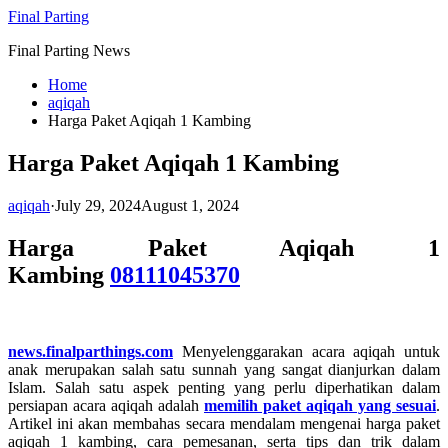
Skip
Final Parting
to
Final Parting News
content
Home
aqiqah
Harga Paket Aqiqah 1 Kambing
Harga Paket Aqiqah 1 Kambing
aqiqah
·
July 29, 2024
August 1, 2024
Harga Paket Aqiqah 1
Kambing
08111045370
news.finalparthings.com
Menyelenggarakan acara aqiqah untuk
anak merupakan salah satu sunnah yang sangat dianjurkan dalam
Islam. Salah satu aspek penting yang perlu diperhatikan dalam
persiapan acara aqiqah adalah
memilih paket aqiqah yang sesuai
.
Artikel ini akan membahas secara mendalam mengenai harga paket
aqiqah 1 kambing, cara pemesanan, serta tips dan trik dalam