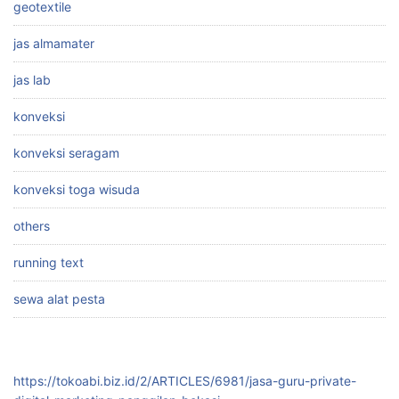
geotextile
jas almamater
jas lab
konveksi
konveksi seragam
konveksi toga wisuda
others
running text
sewa alat pesta
https://tokoabi.biz.id/2/ARTICLES/6981/jasa-guru-private-