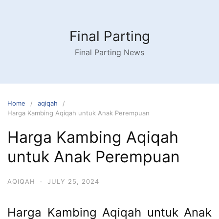
Skip
to
content
Final Parting
Final Parting News
Home
aqiqah
Harga Kambing Aqiqah untuk Anak Perempuan
Harga Kambing Aqiqah
untuk Anak Perempuan
AQIQAH
·
JULY 25, 2024
Harga Kambing Aqiqah untuk Anak