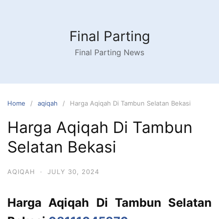
Skip
to
content
Final Parting
Final Parting News
Home
aqiqah
Harga Aqiqah Di Tambun Selatan Bekasi
Harga Aqiqah Di Tambun
Selatan Bekasi
AQIQAH
·
JULY 30, 2024
Harga Aqiqah Di Tambun Selatan