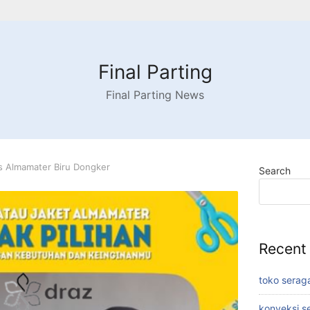
Final Parting
Final Parting News
s Almamater Biru Dongker
Search
Recent
toko serag
konveksi s