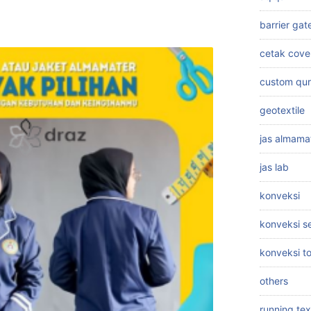
barrier gat
cetak cove
custom qu
geotextile
jas almama
jas lab
konveksi
konveksi 
konveksi t
others
running tex