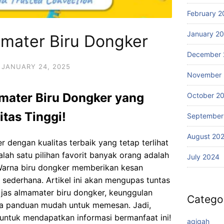
February 2
January 2
amater Biru Dongker
December 
JANUARY 24, 2025
November
ater Biru Dongker yang
October 2
itas Tinggi!
September
August 20
r dengan kualitas terbaik yang tetap terlihat
Salah satu pilihan favorit banyak orang adalah
July 2024
Warna biru dongker memberikan kesan
p sederhana. Artikel ini akan mengupas tuntas
jas almamater biru dongker, keunggulan
Catego
ta panduan mudah untuk memesan. Jadi,
untuk mendapatkan informasi bermanfaat ini!
aqiqah