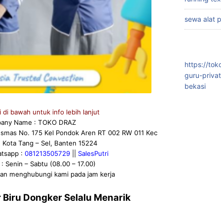
sewa alat 
https://to
guru-priva
bekasi
di bawah untuk info lebih lanjut
any Name : TOKO DRAZ
esmas No. 175 Kel Pondok Aren RT 002 RW 011 Kec
 Kota Tang – Sel, Banten 15224
atsapp :
081213505729
||
SalesPutri
: Senin – Sabtu (08.00 – 17.00)
kan menghubungi kami pada jam kerja
Biru Dongker Selalu Menarik