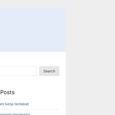
Search
 Posts
am kerja terdekat
eragam tangerang