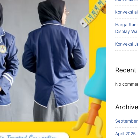
konveksi a
Harga Runn
Display W
Konveksi J
Recent
No commen
Archiv
September
April 2025