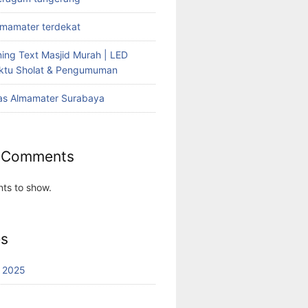
lmamater terdekat
ing Text Masjid Murah | LED
aktu Sholat & Pengumuman
as Almamater Surabaya
 Comments
ts to show.
es
 2025