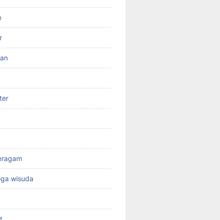
e
r
ran
ter
seragam
oga wisuda
t