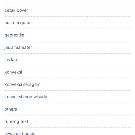
cetak cover
custom quran
geotextile
jas almamater
jas lab
konveksi
konveksi seragam
konveksi toga wisuda
others
running text
sewa alat pesta