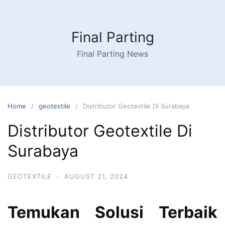
Skip
to
content
Final Parting
Final Parting News
Home
geotextile
Distributor Geotextile Di Surabaya
Distributor Geotextile Di
Surabaya
GEOTEXTILE
·
AUGUST 21, 2024
Temukan Solusi Terbaik