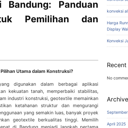
di Bandung: Panduan
konveksi a
tuk Pemilihan dan
Harga Runn
Display W
Konveksi J
Recent
Pilihan Utama dalam Konstruksi?
No commen
yang digunakan dalam berbagai aplikasi
an kekuatan tanah, memperbaiki stabilitas,
am industri konstruksi, geotextile memainkan
Archiv
tikan ketahanan struktur dan mengurangi
September
enggunaan yang semakin luas, banyak proyek
n geotextile berkualitas tinggi. Memilih
April 2025
g tepat di Bandung menjadi langkah pertama