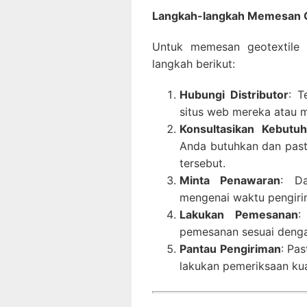
Langkah-langkah Memesan Geo
Untuk memesan geotextile d
langkah berikut:
Hubungi Distributor
: T
situs web mereka atau m
Konsultasikan Kebutu
Anda butuhkan dan past
tersebut.
Minta Penawaran
: Da
mengenai waktu pengiri
Lakukan Pemesanan
:
pemesanan sesuai dengan
Pantau Pengiriman
: Pa
lakukan pemeriksaan kua