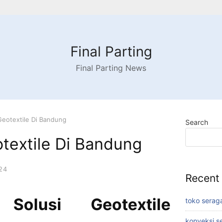
Final Parting
Final Parting News
 Geotextile Di Bandung
Search
otextile Di Bandung
24
Recent
Solusi Geotextile
toko serag
konveksi s