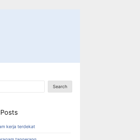
Search
 Posts
am kerja terdekat
eragam tangerang