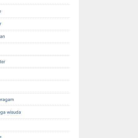
e
r
ran
ter
seragam
oga wisuda
t