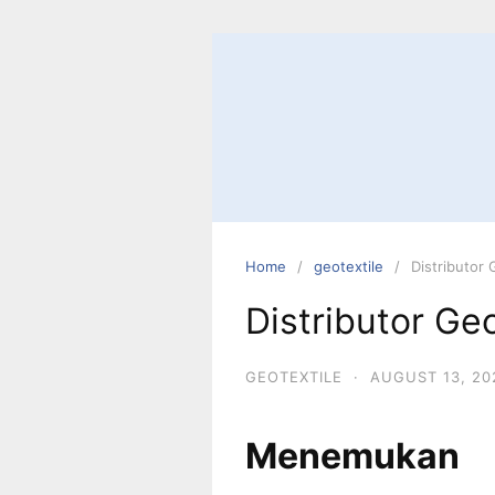
Skip
to
content
Home
geotextile
Distributor
Distributor Ge
GEOTEXTILE
·
AUGUST 13, 20
Menemukan 