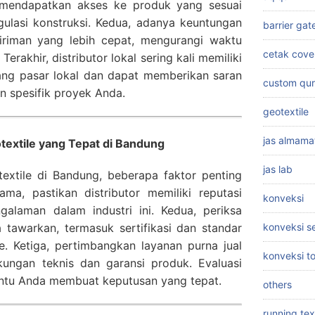
 mendapatkan akses ke produk yang sesuai
gulasi konstruksi. Kedua, adanya keuntungan
barrier gat
giriman yang lebih cepat, mengurangi waktu
cetak cove
erakhir, distributor lokal sering kali memiliki
ng pasar lokal dan dapat memberikan saran
custom qu
n spesifik proyek Anda.
geotextile
jas almama
textile yang Tepat di Bandung
jas lab
textile di Bandung, beberapa faktor penting
ama, pastikan distributor memiliki reputasi
konveksi
galaman dalam industri ini. Kedua, periksa
 tawarkan, termasuk sertifikasi dan standar
konveksi 
e. Ketiga, pertimbangkan layanan purna jual
konveksi t
kungan teknis dan garansi produk. Evaluasi
ntu Anda membuat keputusan yang tepat.
others
running tex