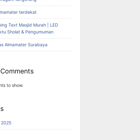
lmamater terdekat
ing Text Masjid Murah | LED
aktu Sholat & Pengumuman
as Almamater Surabaya
 Comments
ts to show.
es
 2025