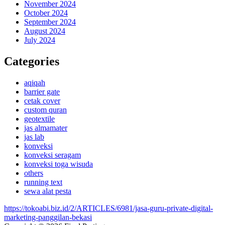
November 2024
October 2024
September 2024
August 2024
July 2024
Categories
aqiqah
barrier gate
cetak cover
custom quran
geotextile
jas almamater
jas lab
konveksi
konveksi seragam
konveksi toga wisuda
others
running text
sewa alat pesta
https://tokoabi.biz.id/2/ARTICLES/6981/jasa-guru-private-digital-
marketing-panggilan-bekasi