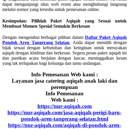
dapat mengunjungi situs web resmi atau menghubungi langsung
melalui nomor yang tersedia untuk pemesanan online.
Kesimpulan: Pilihlah Paket Aqiqah yang Sesuai untuk
Membuat Momen Spesial Semakin Berkesan
Dengan mengetahui berbagai pilihan dalam
Daftar Paket Aqiqah
Pondok Aren Tangerang Selatan
, Anda dapat memilih dengan
bijak sesuai dengan kebutuhan dan keinginan untuk merayakan
aqiqah dengan khidmat dan berkesan. Segera pesan paket aqiqah ini
dan pastikan acara berjalan dengan lancar, meninggalkan kesan
yang tak terlupakan bagi keluarga dan tamu undangan.
Info Pemesanan Web kami :
Layanan jasa catering aqiqah anak laki dan
perempuan
Info Pemesanan
Web kami :
https://nur-aqiqah.com
https://nur-aqiqah.com/jasa-aqiqah-perigi-baru-
pondok-aren-tangerang-selatan.html
https://nur-aqiqah.com/aqiqah-di-pondok-aren-