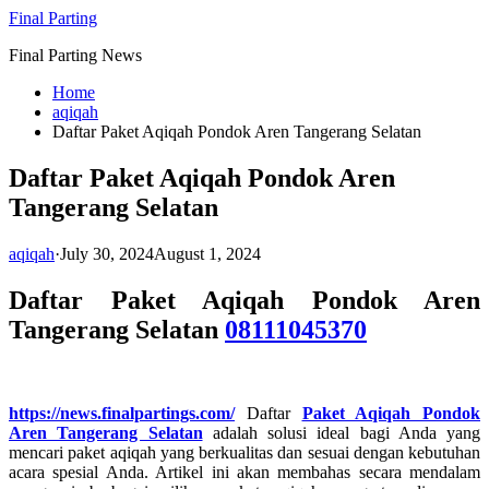
Skip
Final Parting
to
Final Parting News
content
Home
aqiqah
Daftar Paket Aqiqah Pondok Aren Tangerang Selatan
Daftar Paket Aqiqah Pondok Aren
Tangerang Selatan
aqiqah
·
July 30, 2024
August 1, 2024
Daftar Paket Aqiqah Pondok Aren
Tangerang Selatan
08111045370
https://news.finalpartings.com/
Daftar
Paket Aqiqah Pondok
Aren Tangerang Selatan
adalah solusi ideal bagi Anda yang
mencari paket aqiqah yang berkualitas dan sesuai dengan kebutuhan
acara spesial Anda. Artikel ini akan membahas secara mendalam