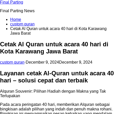
Skip
Final Parting
to
Final Parting News
content
Home
custom quran
Cetak Al Quran untuk acara 40 hari di Kota Karawang
Jawa Barat
Cetak Al Quran untuk acara 40 hari di
Kota Karawang Jawa Barat
custom quran
·
December 9, 2024
December 9, 2024
Layanan cetak Al-Quran untuk acara 40
hari – solusi cepat dan terbaik
Alquran Souvenir: Pilihan Hadiah dengan Makna yang Tak
Terlupakan
Pada acara peringatan 40 hari, memberikan Alquran sebagai
bingkisan adalah pilihan yang indah dan penuh makna rohani.
Bingkisan ini menyampaikan pesan kebaikan yang mendalam,